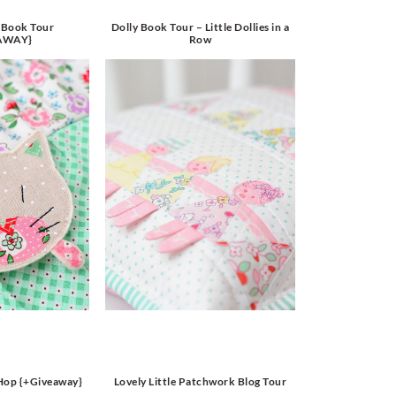
 Book Tour
Dolly Book Tour – Little Dollies in a
AWAY}
Row
 Hop {+Giveaway}
Lovely Little Patchwork Blog Tour