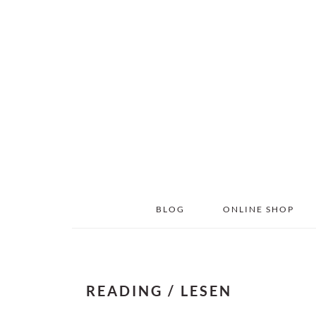
Skip
Skip
to
to
main
primary
content
sidebar
BLOG
ONLINE SHOP
READING / LESEN