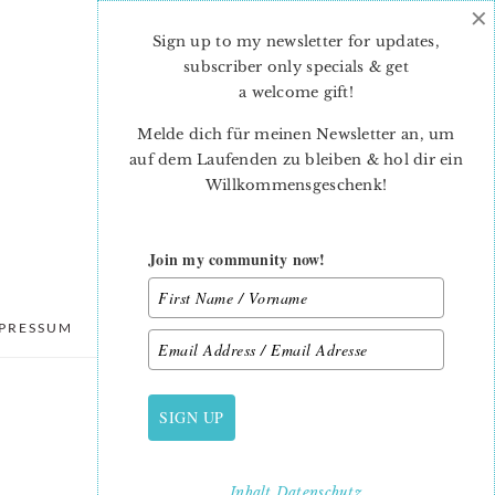
×
Sign up to my newsletter for updates,
subscriber only specials & get
a welcome gift
!
Melde dich für meinen Newsletter an, um
auf dem Laufenden zu bleiben & hol dir ein
Willkommensgeschenk!
Join my community now!
PRESSUM
DATENSCHUTZ
SIGN UP
PRIMARY
SIDEBAR
Inhalt
Datenschutz