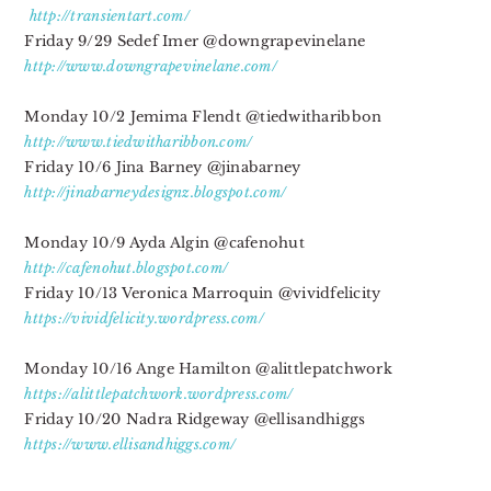
http://transientart.com/
Friday 9/29 Sedef Imer
@downgrapevinelane
http://www.downgrapevinelane.
com/
Monday 10/2
Jemima Flendt @tiedwitharibbon
http://www.tiedwitharibbon.
com/
Friday 10/6
Jina Barney @jinabarney
http://jinabarneydesignz.
blogspot.com/
Monday 10/9
Ayda Algin @cafenohut
http://cafenohut.blogspot.com/
Friday 10/13
Veronica Marroquin @vividfelicity
https://vividfelicity.
wordpress.com/
Monday 10/16
Ange Hamilton @alittlepatchwork
https://alittlepatchwork.
wordpress.com/
Friday 10/20
Nadra Ridgeway @ellisandhiggs
https://www.ellisandhiggs.com/