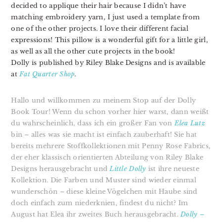
decided to applique their hair because I didn’t have
matching embroidery yarn, I just used a template from
one of the other projects. I love their different facial
expressions! This pillow is a wonderful gift for a little girl,
as well as all the other cute projects in the book!
Dolly is published by Riley Blake Designs and is available
at
Fat Quarter Shop
.
Hallo und willkommen zu meinem Stop auf der Dolly
Book Tour! Wenn du schon vorher hier warst, dann weißt
du wahrscheinlich, dass ich ein großer Fan von
Elea Lutz
bin – alles was sie macht ist einfach zauberhaft! Sie hat
bereits mehrere Stoffkollektionen mit Penny Rose Fabrics,
der eher klassisch orientierten Abteilung von Riley Blake
Designs herausgebracht und
Little Dolly
ist ihre neueste
Kollektion. Die Farben und Muster sind wieder einmal
wunderschön – diese kleine Vögelchen mit Haube sind
doch einfach zum niederknien, findest du nicht? Im
August hat Elea ihr zweites Buch herausgebracht.
Dolly –