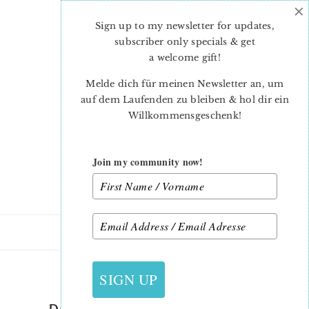
×
Skip
Skip
to
to
Sign up to my newsletter for updates,
main
primary
subscriber only specials & get
content
sidebar
a welcome gift
!
Melde dich für meinen Newsletter an, um
auf dem Laufenden zu bleiben & hol dir ein
Willkommensgeschenk!
Join my community now!
20. OKTOBER 2017
SIGN UP
DOLLY BOOK TOUR – LITTLE