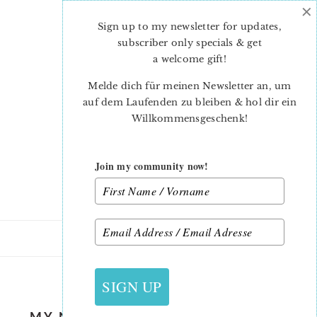
×
Skip
Skip
to
to
Sign up to my newsletter for updates,
main
primary
subscriber only specials & get
content
sidebar
a welcome gift
!
Melde dich für meinen Newsletter an, um
auf dem Laufenden zu bleiben & hol dir ein
Willkommensgeschenk!
Join my community now!
20. JULI 2018
SIGN UP
MY NEW FABRIC LINE MON BEAU