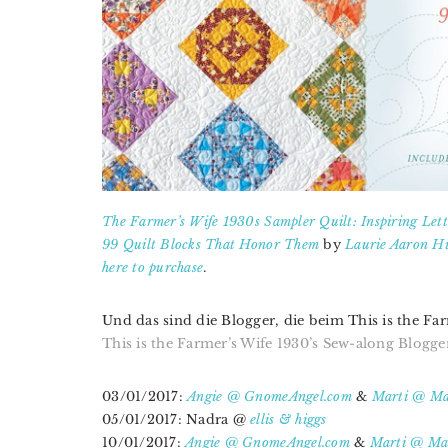
The Farmer’s Wife 1930s Sampler Quilt: Inspiring Let
99 Quilt Blocks That Honor Them
by
Laurie Aaron H
here to purchase
.
Und das sind die Blogger, die beim This is the F
This is the Farmer’s Wife 1930’s Sew-along Blogge
03/01/2017:
Angie @ GnomeAngel.com
&
Marti @ Mar
05/01/2017: Nadra @
ellis & higgs
10/01/2017:
Angie @ GnomeAngel.com
&
Marti @ Mar