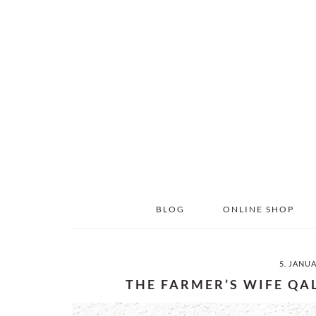
Skip
Skip
to
to
main
primary
content
sidebar
BLOG
ONLINE SHOP
5. JANU
THE FARMER’S WIFE QA