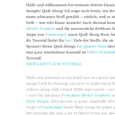
Hallo und willkommen bei meinem dritten Einsatz
Sampler Quilt Along! Ich zeige euch heute, wie ih
einen schwarzen Stoff gewählt – einfach, weil es m
Gelb – was echt klasse aussieht! Auch diesmal k
Michell Templates
und die unersetzliche drehbare 
Angie von
GnomeAngel
, unser Quilt Along Host, 
ihr Tutorial findet Ihr
hier
. Viele der Stoffe, die 
Sponsor dieses Quilt Alongs
Fat Quarter Shop
, ein
eine ganz wunderbare Auswahl an
1930er Reproduk
Tutorial!
HIER GEHT’S ZUM TUTORIAL
Hello and welcome to my third turn as a guest blo
along! I will be showing you how to make block No
yellows along with a black 1930s repro print – such
I used the fabulous
From Marti Michell Templates
an
Delay Designs
, they are just so great, especially wh
Angie of
GnomeAngel
made Mary using the paper p
her tutorials she uses a lot of fabrics from our sp