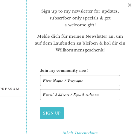
×
Sign up to my newsletter for updates,
subscriber only specials & get
a welcome gift
!
Melde dich für meinen Newsletter an, um
auf dem Laufenden zu bleiben & hol dir ein
Willkommensgeschenk!
Join my community now!
PRESSUM
DATENSCHUTZ
SIGN UP
PRIMARY
SIDEBAR
Inhalt
Datenschutz