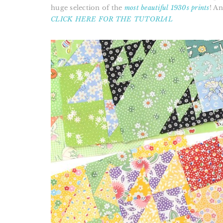
huge selection of the
most beautiful 1930s prints
! A
CLICK HERE FOR THE TUTORIAL