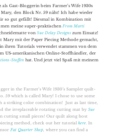
 als Gast-Bloggerin beim Farmer’s Wife 1930s
r Mary, den Block Nr. 59 näht! Ich habe wieder
ir so gut gefällt! Diesmal in Kombination mit
ommen meine super-praktischen
From Marti
Schneidematte von
Sue Delay Designs
zum Einsatz!
hat Mary mit der Paper Piecing Methode gemacht,
sie in ihren Tutorials verwendet stammen von dem
em US-amerikanischen Online-Stoffhändler, der
tions-Stoffen
hat. Und jetzt viel Spaß mit meinem
gger in the Farmer’s Wife 1930’s Sampler quilt-
. 59 which is called Mary! I chose to use some
 a striking color combination! Just as last time,
d the irreplaceable rotating cutting mat by
Sue
en cutting small pieces! Our quilt along host
iecing method, check out her tutorial
here
. In
onsor
Fat Quarter Shop
, where you can find a