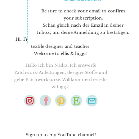
Be sure to check your email to confirm
your subscription.
Schau gleich nach der Email in deiner
Inbox, um deine Anmeldung zu bestätigen.
Hi, I’m Nadra. I’m a quilt pattern designer,
textile designer and teacher.
Welcome to ellis & higgs!
Hallo ich bin Nadra. Ich entwerfe
Patchwork-Anleitungen, designe Stoffe und
gebe Patchworkkurse. Willkommen bei ellis
& higgs!
Sign up to my YouTube channel!