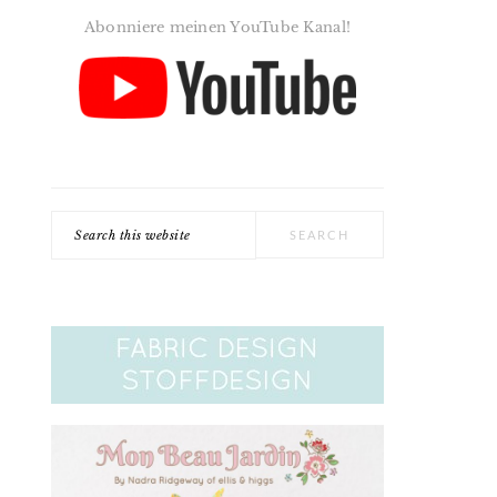
Abonniere meinen YouTube Kanal!
Search
this
website