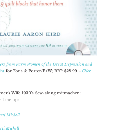
ters from Farm Women of the Great Depression and
ird
for Fons & Porter/F+W; RRP $28.99 –
Click
armer’s Wife 1930’s Sew-along mitmachen:
r Line up:
ti Michell
ti Michell