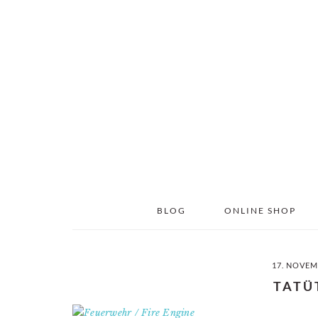
Skip
Skip
to
to
main
primary
content
sidebar
BLOG
ONLINE SHOP
17. NOVEM
TATÜ