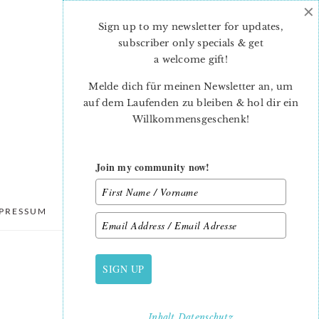
×
Sign up to my newsletter for updates,
subscriber only specials & get
a welcome gift
!
Melde dich für meinen Newsletter an, um
auf dem Laufenden zu bleiben & hol dir ein
Willkommensgeschenk!
Join my community now!
PRESSUM
DATENSCHUTZ
SIGN UP
PRIMARY
SIDEBAR
Inhalt
Datenschutz