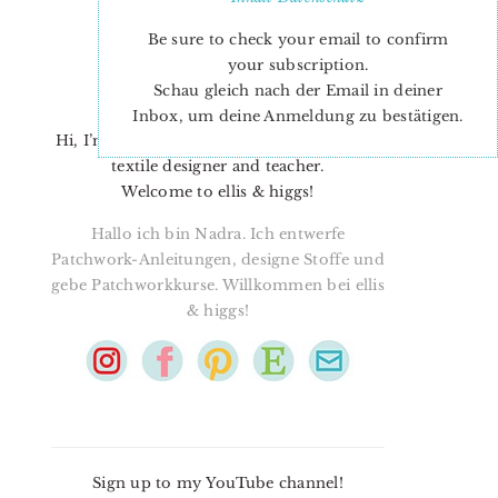
Be sure to check your email to confirm
your subscription.
Schau gleich nach der Email in deiner
Inbox, um deine Anmeldung zu bestätigen.
Hi, I’m Nadra. I’m a quilt pattern designer,
textile designer and teacher.
Welcome to ellis & higgs!
Hallo ich bin Nadra. Ich entwerfe
Patchwork-Anleitungen, designe Stoffe und
gebe Patchworkkurse. Willkommen bei ellis
& higgs!
Sign up to my YouTube channel!