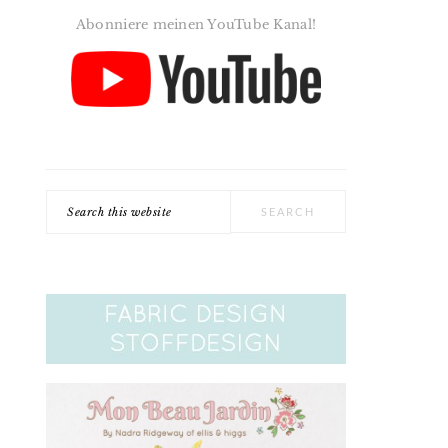
Abonniere meinen YouTube Kanal!
Search
this
website