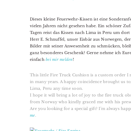
Dieses kleine Feuerwehr-Kissen ist eine Sonderanfe
vielen Jahren nicht gesehen habe. Ein schöner Zu
Tagen reist das Kissen nach Lima in Peru um dort
Herr E. Schnuffel, unser Eisbär aus Norwegen, der 
Bilder mit seiner Anwesenheit zu schmücken, bleib
ganz besonderes Geschenk? Gerne nehme ich Eur
einfach
bei mir melden
!
This little Fire Truck Cushion is a custom order 
in many years. A happy coincidence brought us toge
Lima, Peru any time soon.
I hope it will bring a lot of joy to the fire truck 
from Norway who kindly graced me with his presen
Are you looking for a special gift? I’m always ha
me
.