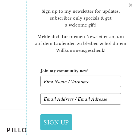
×
Skip
Skip
to
to
Sign up to my newsletter for updates,
main
primary
subscriber only specials & get
content
sidebar
a welcome gift
!
Melde dich für meinen Newsletter an, um
auf dem Laufenden zu bleiben & hol dir ein
Willkommensgeschenk!
Join my community now!
SIGN UP
PILLOW