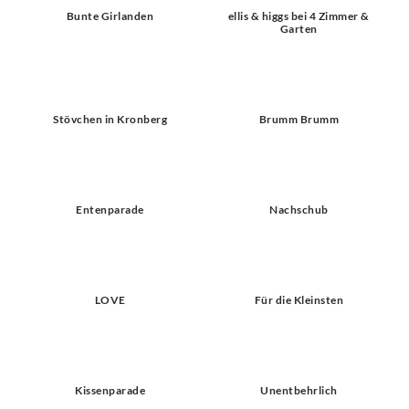
Bunte Girlanden
ellis & higgs bei 4 Zimmer &
Garten
Stövchen in Kronberg
Brumm Brumm
Entenparade
Nachschub
LOVE
Für die Kleinsten
Kissenparade
Unentbehrlich