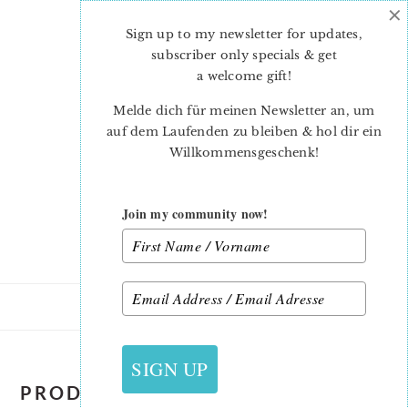
×
Skip
Skip
to
to
Sign up to my newsletter for updates,
main
primary
subscriber only specials & get
content
sidebar
a welcome gift
!
Melde dich für meinen Newsletter an, um
auf dem Laufenden zu bleiben & hol dir ein
Willkommensgeschenk!
Join my community now!
SIGN UP
PRODUCTS / PRODUKTE