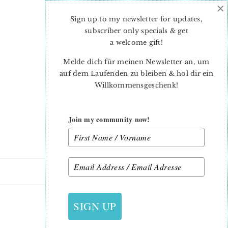
×
Skip
Skip
to
to
Sign up to my newsletter for updates,
main
primary
subscriber only specials & get
content
sidebar
a welcome gift
!
Melde dich für meinen Newsletter an, um
auf dem Laufenden zu bleiben & hol dir ein
Willkommensgeschenk!
Join my community now!
13. NOVEMBER 2012
SIGN UP
BUNTE GIRLANDEN