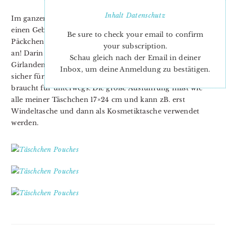
Inhalt
Datenschutz
Im ganzen Trubel der letzten Wochen habe ich leider
einen Geburtstag vergessen. Morgen aber geht ein
Be sure to check your email to confirm
Päckchen auf Reisen und kommt hoffentlich ganz bald
your subscription.
an! Darin steckt die kleine Ausführung des
Schau gleich nach der Email in deiner
Girlandentäschchens, das mit einer Größe von 10×22 cm
Inbox, um deine Anmeldung zu bestätigen.
sicher für das meiste reicht, was eine fünfjährige Dame so
braucht für unterwegs. Die große Ausführung mißt wie
alle meiner Täschchen 17×24 cm und kann zB. erst
Windeltasche und dann als Kosmetiktasche verwendet
werden.