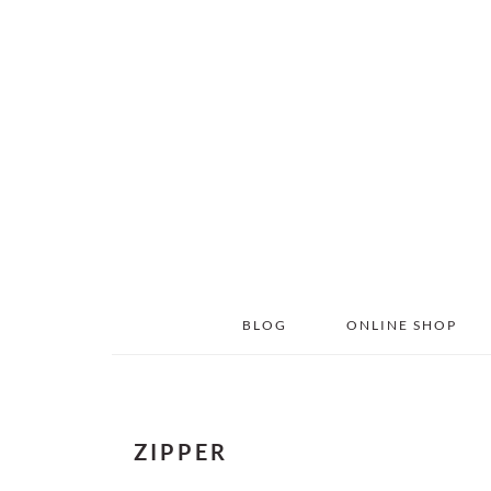
Skip
Skip
to
to
main
primary
content
sidebar
BLOG
ONLINE SHOP
ZIPPER