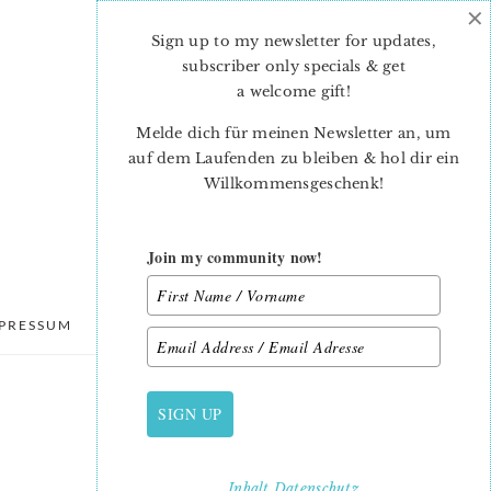
×
Sign up to my newsletter for updates,
subscriber only specials & get
a welcome gift
!
Melde dich für meinen Newsletter an, um
auf dem Laufenden zu bleiben & hol dir ein
Willkommensgeschenk!
Join my community now!
PRESSUM
DATENSCHUTZ
SIGN UP
PRIMARY
SIDEBAR
Inhalt
Datenschutz