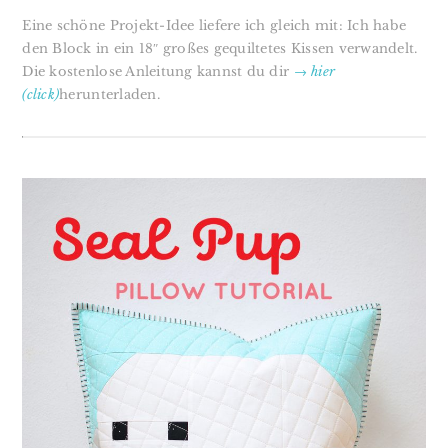
Eine schöne Projekt-Idee liefere ich gleich mit: Ich habe
den Block in ein 18″ großes gequiltetes Kissen verwandelt.
Die kostenlose Anleitung kannst du dir
→ hier
(click)
herunterladen.