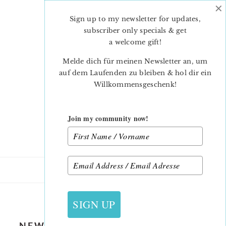
×
Skip
Skip
to
to
Sign up to my newsletter for updates,
main
primary
subscriber only specials & get
content
sidebar
a welcome gift
!
Melde dich für meinen Newsletter an, um
auf dem Laufenden zu bleiben & hol dir ein
Willkommensgeschenk!
Join my community now!
7. JUNI 2019
SIGN UP
NEW NAUTICAL QUILT PATTERNS: