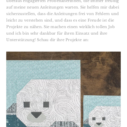
überaus engagierten Probenäherinnen, die immer freudig
auf meine neuen Anleitungen warten. Sie helfen mir dabei
sicherzustellen, dass die Anleitungen frei von Fehlern und
leicht zu verstehen sind, und dass es eine Freude ist die
Projekte zu nähen. Sie machen einen wirklich tollen Job
und ich bin sehr dankbar für ihren Einsatz und ihre
Unterstützung! Schau dir ihre Projekte an: