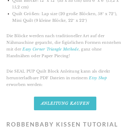
Quilt Blöcke: 12″ x 12″ (33 x 33 cm) und 6″ x 6″ (15,2 x
15,2 cm)
Quilt Größen: Lap size (20 große Blöcken, 58″ x 72″),
Mini Quilt (9 kleine Blöcke, 22″ x 22″)
Die Blöcke werden nach traditioneller Art auf der
Nähmaschine gepatcht, die figürlichen Formen entstehen
mit der
Easy Corner Triangle Methode
, ganz ohne
Handnähen oder Paper Piecing!
Die SEAL PUP Quilt Block Anleitung kann als
direkt
herunterladbare PDF Dateien in meinem
Etsy Shop
erworben werden:
ANLEITUNG KAUFEN
ROBBENBABY KISSEN TUTORIAL