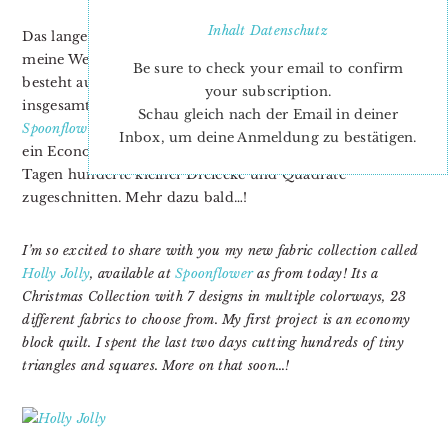
Inhalt
Datenschutz
Das lange Warten hat ein Ende! Ich freu mich sehr, Euch
meine Weihnachtskollektion
Holly Jolly
vorzustellen! Sie
Be sure to check your email to confirm
besteht aus 7 Entwürfen in verschiedenen Farben,
your subscription.
insgesamt 23 Muster. Die Stoffe können ab sofort bei
Schau gleich nach der Email in deiner
Spoonflower
erworben werden! Mein erstes Nähprojekt ist
Inbox, um deine Anmeldung zu bestätigen.
ein Economy Block Quilt. Dafür habe ich in den letzten
Tagen hunderte kleiner Dreiecke und Quadrate
zugeschnitten. Mehr dazu bald…!
I’m so excited to share with you my new fabric collection called
Holly Jolly
, available at
Spoonflower
as from today! Its a
Christmas Collection with 7 designs in multiple colorways, 23
different fabrics to choose from. My first project is an economy
block quilt. I spent the last two days cutting hundreds of tiny
triangles and squares. More on that soon…!