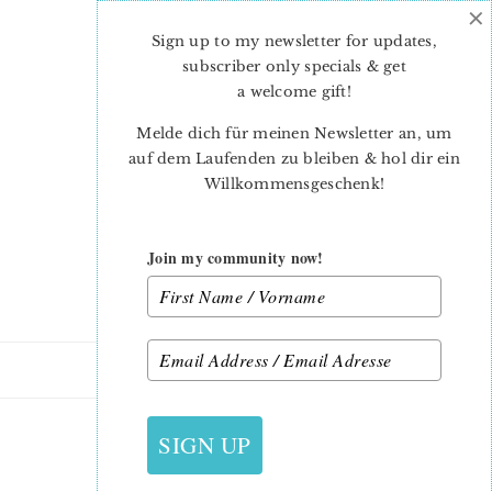
×
Skip
Skip
to
to
Sign up to my newsletter for updates,
main
primary
subscriber only specials & get
content
sidebar
a welcome gift
!
Melde dich für meinen Newsletter an, um
auf dem Laufenden zu bleiben & hol dir ein
Willkommensgeschenk!
Join my community now!
30. OKTOBER 2013
SIGN UP
HOLLY JOLLY