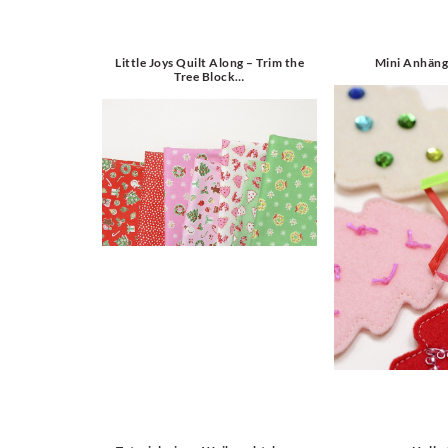
Little Joys Quilt Along – Trim the
Mini Anhäng
Tree Block…