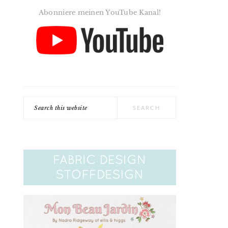
Abonniere meinen YouTube Kanal!
Search
this
website