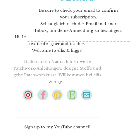
Be sure to check your email to confirm
your subscription.
Schau gleich nach der Email in deiner
Inbox, um deine Anmeldung zu bestätigen.
Hi, I’m Nadra. I’m a quilt pattern designer,
textile designer and teacher.
Welcome to ellis & higgs!
Hallo ich bin Nadra. Ich entwerfe
Patchwork-Anleitungen, designe Stoffe und
gebe Patchworkkurse. Willkommen bei ellis
& higgs!
Sign up to my YouTube channel!