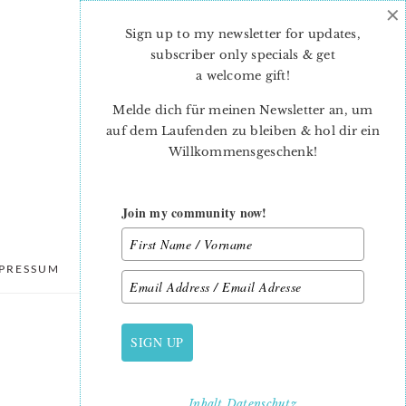
×
Sign up to my newsletter for updates,
subscriber only specials & get
a welcome gift
!
Melde dich für meinen Newsletter an, um
auf dem Laufenden zu bleiben & hol dir ein
Willkommensgeschenk!
Join my community now!
PRESSUM
DATENSCHUTZ
SIGN UP
PRIMARY
SIDEBAR
Inhalt
Datenschutz