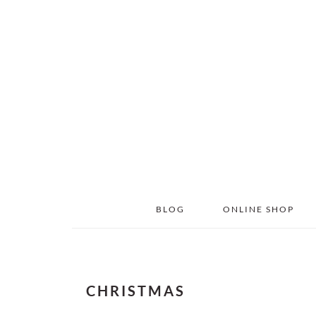
Skip
Skip
to
to
main
primary
content
sidebar
BLOG
ONLINE SHOP
CHRISTMAS