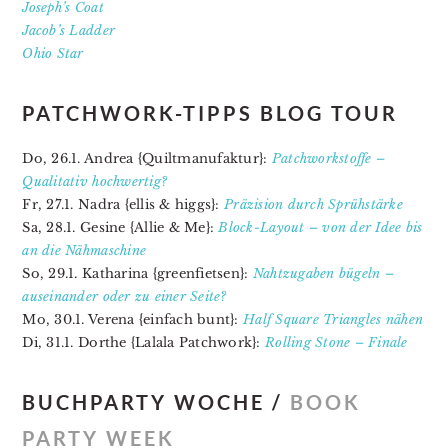
Joseph’s Coat
Jacob’s Ladder
Ohio Star
PATCHWORK-TIPPS BLOG TOUR
Do, 26.1. Andrea {Quiltmanufaktur}:
Patchworkstoffe –
Qualitativ hochwertig?
Fr, 27.1. Nadra {ellis & higgs}:
Präzision durch Sprühstärke
Sa, 28.1. Gesine {Allie & Me}:
Block-Layout – von der Idee bis
an die Nähmaschine
So, 29.1. Katharina {greenfietsen}:
Nahtzugaben bügeln –
auseinander oder zu einer Seite?
Mo, 30.1. Verena {einfach bunt}:
Half Square
Triangl
es
nähen
Di, 31.1. Dorthe {Lalala Patchwork}:
Rolling Stone –
Fin
ale
BUCHPARTY WOCHE /
BOOK
PARTY WEEK