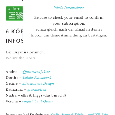
Inhalt
Datenschutz
Be sure to check your email to confirm
your subscription.
Schau gleich nach der Email in deiner
6 KÖPFE 12 BLÖCKE 2017 – ALLE
Inbox, um deine Anmeldung zu bestätigen.
INFOS ZUM QUILT ALONG
Die Organisatorinnen:
We are the Hosts:
Andrea –
Quiltmanufaktur
Dorthe –
Lalala Patchwork
Gesine –
Allie and me Design
Katharina –
greenfietsen
Nadra – ellis & higgs (das bin ich!)
Verena –
einfach bunt Quilts
Interview bei Sockshype:
Quilt-Along 6 Köpfe – zwölf Blöcke