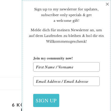
×
Skip
Skip
to
to
Sign up to my newsletter for updates,
main
primary
subscriber only specials & get
content
sidebar
a welcome gift
!
Melde dich für meinen Newsletter an, um
auf dem Laufenden zu bleiben & hol dir ein
Willkommensgeschenk!
Join my community now!
SIGN UP
6 KÖPFE 12 BLÖCKE 2017 – ALLE
INFOS ZUM QUILT ALONG