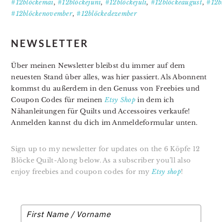
#12blöckemai
,
#12blöckejuni
,
#12blöckejuli
,
#12blöckeaugust
,
#12b
#12blöckenovember
,
#12blöckedezember
NEWSLETTER
Über meinen Newsletter bleibst du immer auf dem
neuesten Stand über alles, was hier passiert. Als Abonnent
kommst du außerdem in den Genuss von Freebies und
Coupon Codes für meinen
Etsy Shop
in dem ich
Nähanleitungen für Quilts und Accessoires verkaufe!
Anmelden kannst du dich im Anmeldeformular unten.
Sign up to my newsletter for updates on the 6 Köpfe 12
Blöcke Quilt-Along below. As a subscriber you’ll also
enjoy freebies and coupon codes for my
Etsy shop
!