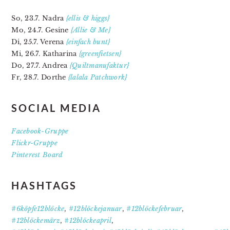
So, 23.7. Nadra
{ellis & higgs}
Mo, 24.7. Gesine
{Allie & Me}
Di, 25.7. Verena
{einfach bunt}
Mi, 26.7. Katharina
{greenfietsen}
Do, 27.7. Andrea
{Quiltmanufaktur}
Fr, 28.7. Dorthe
{lalala Patchwork}
SOCIAL MEDIA
Facebook-Gruppe
Flickr-Gruppe
Pinterest Board
HASHTAGS
#6köpfe12blöcke
,
#12blöckejanuar
,
#12blöckefebruar
,
#12blöckemärz
,
#12blöckeapril
,