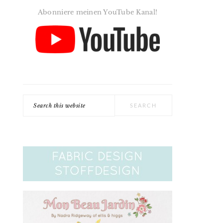
Abonniere meinen YouTube Kanal!
Search
this
website