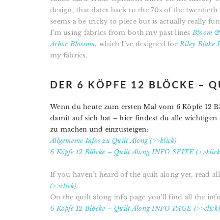
design, that dates back to the
70s of the twentieth 
seems a be tricky to piece but is actually really fu
I’m using fabrics from both my past lines
Bloom & 
Arbor Blossom
, which I’ve designed for
Riley Blake 
my fabrics.
DER 6 KÖPFE 12 BLÖCKE – 
Wenn du heute zum ersten Mal vom 6 Köpfe 12 Blö
damit auf sich hat – hier findest du alle wichtig
zu machen und einzusteigen:
Allgemeine Infos zu Quilt Along (>>klick)
6 Köpfe 12 Blöcke – Quilt Along INFO SEITE (>>klick
If you haven’t heard of the quilt along yet, read all
(>>click)
.
On the quilt along info page you’ll find all the inf
6 Köpfe 12 Blöcke – Quilt Along INFO PAGE (>>click