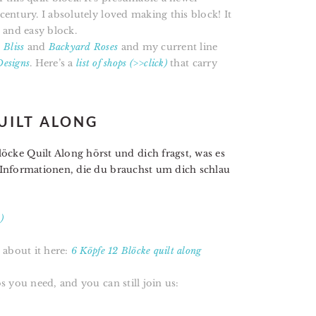
century. I absolutely loved making this block! It
n and easy block.
Bliss
and
Backyard Roses
and my current line
Designs
. Here’s a
list of shops (>>click)
that carry
QUILT ALONG
cke Quilt Along hörst und dich fragst, was es
en Informationen, die du brauchst um dich schlau
)
 about it here:
6 Köpfe 12 Blöcke quilt along
os you need, and you can still join us:
)