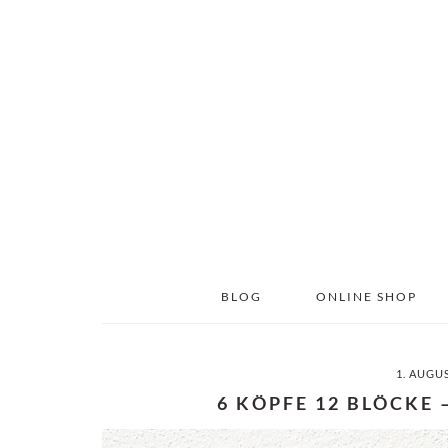
Skip
Skip
to
to
main
primary
content
sidebar
BLOG
ONLINE SHOP
1. AUGU
6 KÖPFE 12 BLÖCKE