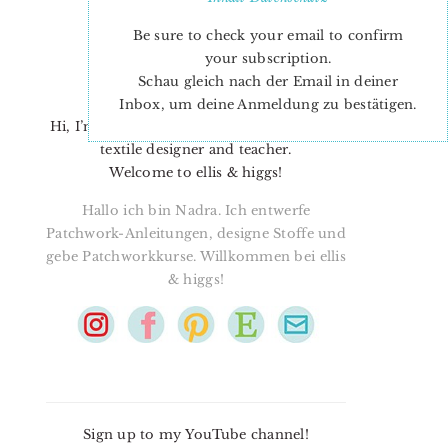
Be sure to check your email to confirm
your subscription.
Schau gleich nach der Email in deiner
Inbox, um deine Anmeldung zu bestätigen.
Hi, I’m Nadra. I’m a quilt pattern designer,
textile designer and teacher.
Welcome to ellis & higgs!
Hallo ich bin Nadra. Ich entwerfe
Patchwork-Anleitungen, designe Stoffe und
gebe Patchworkkurse. Willkommen bei ellis
& higgs!
Sign up to my YouTube channel!