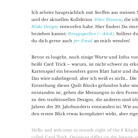
Ich arbeite hauptsächlich mit Stoffen aus meinen 
und der aktuellen Kollektion
Arbor Blossom
, die i
Blake Designs
entworfen habe. Hier findest Du eine
beziehen kannst:
Bezugsquellen (>>klick)
. Solltest 
du dich gerne auch
per Email
an mich wenden!
Bevor es losgeht, noch einige Worte und Infos vo
heißt Card Trick – warum, ist nicht schwer zu er
Kartenspiel ein besonders gutes Blatt hatte und i
Das wäre naheliegend, aber ich weiß es nicht… Di
Entstehung dieses Quilt Blocks gefunden habe si
entstanden ist, gehen die Meinungen in den Foren
zu den traditionellen Designs, die anderen sind üb
Jahren des 20. Jahrhunderts entstanden ist. Wie auc
den ersten Blick etwas kompliziert wirkt, aber eige
Hello and welcome to month eight of the 6 Köpfe 
called Card Trick. Opinions differ on the history o