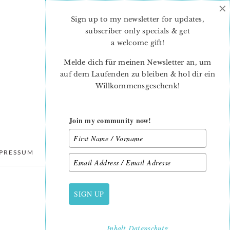
×
Sign up to my newsletter for updates,
subscriber only specials & get
a welcome gift
!
Melde dich für meinen Newsletter an, um
auf dem Laufenden zu bleiben & hol dir ein
Willkommensgeschenk!
Join my community now!
PRESSUM
DATENSCHUTZ
SIGN UP
PRIMARY
SIDEBAR
Inhalt
Datenschutz