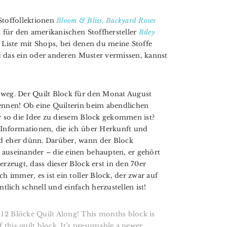
Stoffollektionen
Bloom & Bliss,
Backyard Roses
ch für den amerikanischen Stoffhersteller
Riley
 Liste mit Shops, bei denen du meine Stoffe
du das ein oder anderen Muster vermissen, kannst
rweg. Der Quilt Block für den Monat August
kennen! Ob eine Quilterin beim abendlichen
hr so die Idee zu diesem Block gekommen ist?
e Informationen, die ich über Herkunft und
nd eher dünn. Darüber, wann der Block
 auseinander – die einen behaupten, er gehört
erzeugt, dass dieser Block erst in den 70er
h immer, es ist ein toller Block, der zwar auf
ntlich schnell und einfach herzustellen ist!
12 Blöcke Quilt Along! This months block is
f this quilt block. It’s presumable a newer