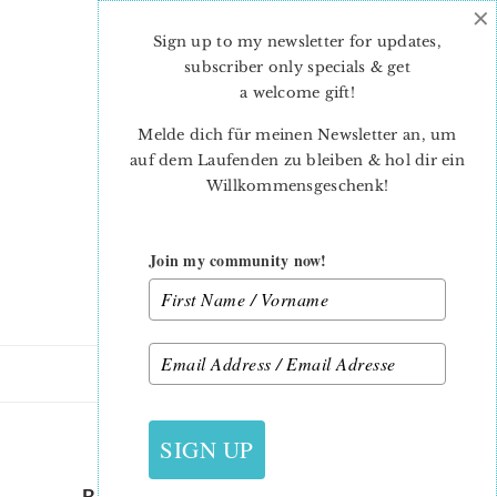
×
Skip
Skip
to
to
Sign up to my newsletter for updates,
main
primary
subscriber only specials & get
content
sidebar
a welcome gift
!
Melde dich für meinen Newsletter an, um
auf dem Laufenden zu bleiben & hol dir ein
Willkommensgeschenk!
Join my community now!
16. APRIL 2016
SIGN UP
BACKYARD ROSES IS HERE!