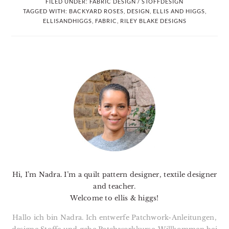
FILED UNDER:
FABRIC DESIGN / STOFFDESIGN
TAGGED WITH:
BACKYARD ROSES
,
DESIGN
,
ELLIS AND HIGGS
,
ELLISANDHIGGS
,
FABRIC
,
RILEY BLAKE DESIGNS
PRIMARY
SIDEBAR
Hi, I’m Nadra. I’m a quilt pattern designer, textile designer
and teacher.
Welcome to ellis & higgs!
Hallo ich bin Nadra. Ich entwerfe Patchwork-Anleitungen,