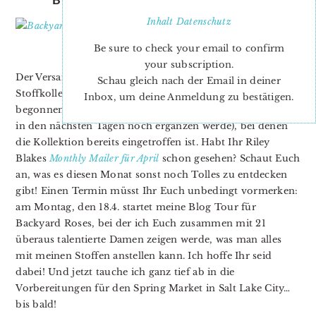
Inhalt
Datenschutz
Be sure to check your email to confirm
your subscription.
Der Versand von
Backyard Roses
, meiner zweite
Schau gleich nach der Email in deiner
Stoffkollektion für
Riley Blake Designs
hat gerade
Inbox, um deine Anmeldung zu bestätigen.
begonnen!! Unten findet Ihr eine Liste mit Shops (die ich
in den nächsten Tagen noch ergänzen werde), bei denen
die Kollektion bereits eingetroffen ist. Habt Ihr Riley
Blakes
Monthly Mailer für April
schon gesehen? Schaut Euch
an, was es diesen Monat sonst noch Tolles zu entdecken
gibt! Einen Termin müsst Ihr Euch unbedingt vormerken:
am Montag, den 18.4. startet meine Blog Tour für
Backyard Roses, bei der ich Euch zusammen mit 21
überaus talentierte Damen zeigen werde, was man alles
mit meinen Stoffen anstellen kann. Ich hoffe Ihr seid
dabei! Und jetzt tauche ich ganz tief ab in die
Vorbereitungen für den Spring Market in Salt Lake City…
bis bald!