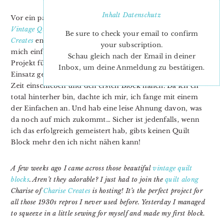
Inhalt
Datenschutz
Vor ein paar Wochen habe ich diese wunderschönen
Vintage Quilt Blocks
von Charise von dem Blog
Charise
Be sure to check your email to confirm
Creates
entdeckt. Sind die nicht bezaubernd? Ich musste
your subscription.
mich einfach Ihrem
Quilt Along
anschließen. Das perfekte
Schau gleich nach der Email in deiner
Projekt für all die schönen 1930er Stoffe die noch nie zum
Inbox, um deine Anmeldung zu bestätigen.
Einsatz gekommen sind. Gestern konnte ich ein wenig
Zeit einschieben und den ersten Block nähen. Da ich eh
total hinterher bin, dachte ich mir, ich fange mit einem
der Einfachen an. Und hab eine leise Ahnung davon, was
da noch auf mich zukommt… Sicher ist jedenfalls, wenn
ich das erfolgreich gemeistert hab, gibts keinen Quilt
Block mehr den ich nicht nähen kann!
A few weeks ago I came across those beautiful
vintage quilt
blocks
. Aren’t they adorable? I just had to join the
quilt along
Charise of
Charise Creates
is hosting! It’s the perfect project for
all those 1930s repros I never used before. Yesterday I managed
to squeeze in a little sewing for myself and made my first block.