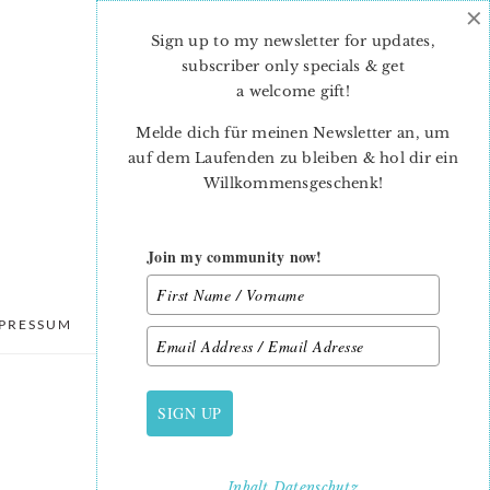
×
Sign up to my newsletter for updates,
subscriber only specials & get
a welcome gift
!
Melde dich für meinen Newsletter an, um
auf dem Laufenden zu bleiben & hol dir ein
Willkommensgeschenk!
Join my community now!
PRESSUM
DATENSCHUTZ
SIGN UP
PRIMARY
SIDEBAR
Inhalt
Datenschutz