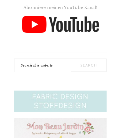
Abonniere meinen YouTube Kanal!
Search
this
website