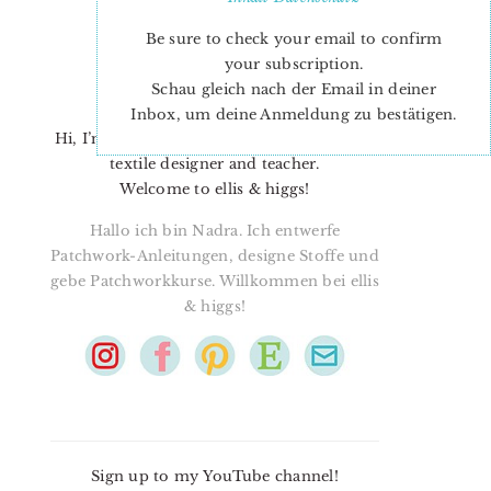
Be sure to check your email to confirm
your subscription.
Schau gleich nach der Email in deiner
Inbox, um deine Anmeldung zu bestätigen.
Hi, I’m Nadra. I’m a quilt pattern designer,
textile designer and teacher.
Welcome to ellis & higgs!
Hallo ich bin Nadra. Ich entwerfe
Patchwork-Anleitungen, designe Stoffe und
gebe Patchworkkurse. Willkommen bei ellis
& higgs!
Sign up to my YouTube channel!