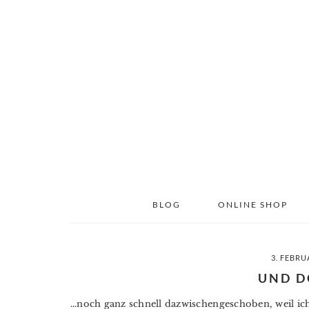
Skip
Skip
to
to
main
primary
content
sidebar
BLOG
ONLINE SHOP
3. FEBRU
UND 
…noch ganz schnell dazwischengeschoben, weil ic