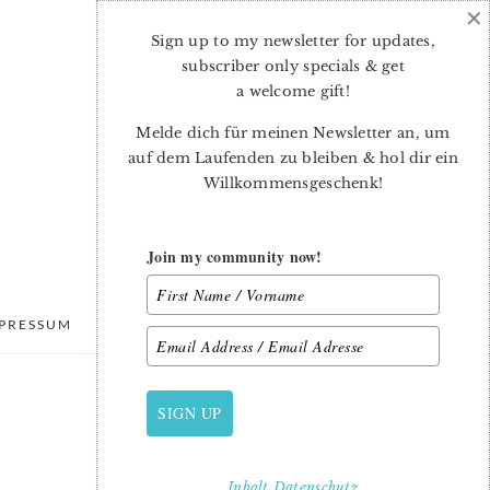
×
Sign up to my newsletter for updates,
subscriber only specials & get
a welcome gift
!
Melde dich für meinen Newsletter an, um
auf dem Laufenden zu bleiben & hol dir ein
Willkommensgeschenk!
Join my community now!
PRESSUM
DATENSCHUTZ
SIGN UP
PRIMARY
SIDEBAR
Inhalt
Datenschutz