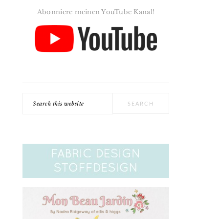
Abonniere meinen YouTube Kanal!
Search
this
website