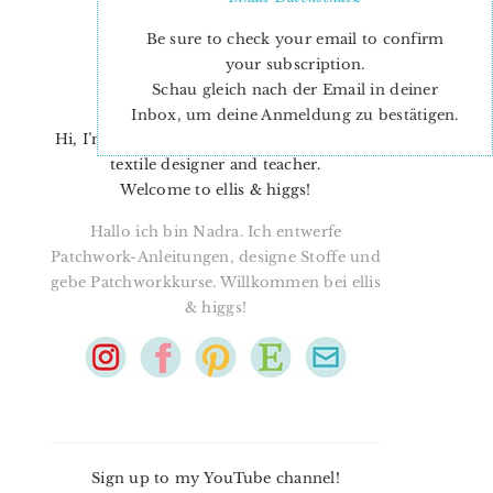
Be sure to check your email to confirm
your subscription.
Schau gleich nach der Email in deiner
Inbox, um deine Anmeldung zu bestätigen.
Hi, I’m Nadra. I’m a quilt pattern designer,
textile designer and teacher.
Welcome to ellis & higgs!
Hallo ich bin Nadra. Ich entwerfe
Patchwork-Anleitungen, designe Stoffe und
gebe Patchworkkurse. Willkommen bei ellis
& higgs!
Sign up to my YouTube channel!