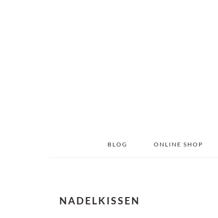
Skip
Skip
to
to
main
primary
content
sidebar
BLOG
ONLINE SHOP
NADELKISSEN