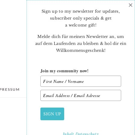
×
Sign up to my newsletter for updates,
subscriber only specials & get
a welcome gift
!
Melde dich für meinen Newsletter an, um
auf dem Laufenden zu bleiben & hol dir ein
Willkommensgeschenk!
Join my community now!
PRESSUM
DATENSCHUTZ
SIGN UP
PRIMARY
SIDEBAR
Inhalt
Datenschutz