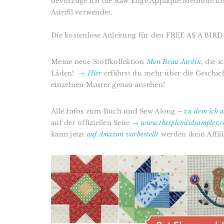
bevorzuge ich die Raw Edge Applique Methode un
Aurifil verwendet.
Die kostenlose Anleitung für den FREE AS A BIRD
Meine neue Stoffkollektion
Mon Beau Jardin
,
die i
Läden!
→ Hier
erfährst du mehr über die Geschich
einzelnen Muster genau ansehen!
Alle Infos zum Buch und Sew Along –
zu dem ich a
auf der offiziellen Seite →
www.thesplendidsampler.
kann jetzt
auf Amazon vorbestellt
werden (kein Affili