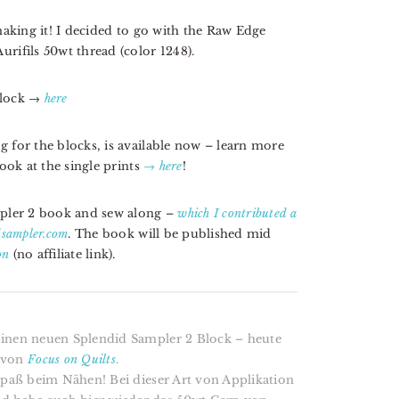
 making it! I decided to go with the Raw Edge
rifils 50wt thread (color 1248).
block →
here
 for the blocks, is available now – learn more
look at the single prints
→ here
!
ampler 2 book and sew along –
which I contributed a
sampler.com
. The book will be published mid
on
(no affiliate link).
einen neuen Splendid Sampler 2 Block – heute
 von
Focus on Quilts
.
 Spaß beim Nähen! Bei dieser Art von Applikation