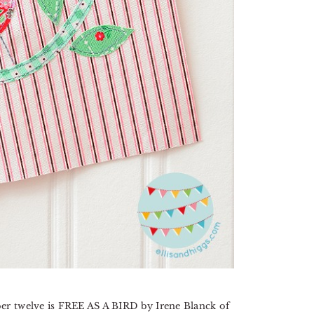
er twelve is FREE AS A BIRD by Irene Blanck of