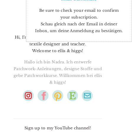
Be sure to check your email to confirm
your subscription.
Schau gleich nach der Email in deiner
Inbox, um deine Anmeldung zu bestätigen.
Hi, I’m Nadra. I’m a quilt pattern designer,
textile designer and teacher.
Welcome to ellis & higgs!
Hallo ich bin Nadra. Ich entwerfe
Patchwork-Anleitungen, designe Stoffe und
gebe Patchworkkurse. Willkommen bei ellis
& higgs!
Sign up to my YouTube channel!