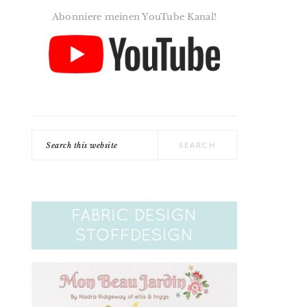
Abonniere meinen YouTube Kanal!
Search
this
website