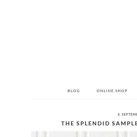
Skip
Skip
to
to
main
primary
content
sidebar
BLOG
ONLINE SHOP
6. SEPTEM
THE SPLENDID SAMPLE