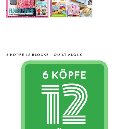
6 KÖPFE 12 BLÖCKE – QUILT ALONG