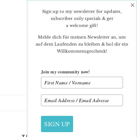
×
Skip
Skip
to
to
Sign up to my newsletter for updates,
main
primary
subscriber only specials & get
content
sidebar
a welcome gift
!
Melde dich für meinen Newsletter an, um
auf dem Laufenden zu bleiben & hol dir ein
Willkommensgeschenk!
Join my community now!
13. SEPTEMBER 2018
SIGN UP
THE SPLENDID SAMPLER 2 –