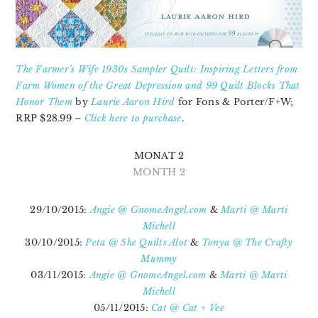
The Farmer’s Wife 1930s Sampler Quilt: Inspiring Letters from
Farm Women of the Great Depression and 99 Quilt Blocks That
Honor Them
by
Laurie Aaron Hird
for Fons & Porter/F+W;
RRP $28.99 –
Click here to purchase
.
MONAT 2
MONTH 2
29/10/2015:
Angie @ GnomeAngel.com
&
Marti @ Marti
Michell
30/10/2015:
Peta @ She Quilts Alot
&
Tonya @ The Crafty
Mummy
03/11/2015:
Angie @ GnomeAngel.com
&
Marti @ Marti
Michell
05/11/2015:
Cat @ Cat + Vee