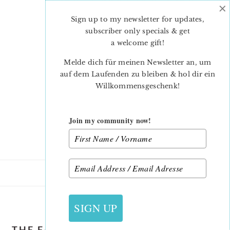
×
Skip
Skip
to
to
Sign up to my newsletter for updates,
main
primary
subscriber only specials & get
content
sidebar
a welcome gift
!
Melde dich für meinen Newsletter an, um
auf dem Laufenden zu bleiben & hol dir ein
Willkommensgeschenk!
Join my community now!
11. NOVEMBER 2015
SIGN UP
THE FARMER’S WIFE QAL – #2 AIMEE