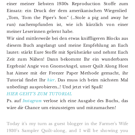
einer meiner liebsten 1930s Reproduction Stoffe zum
Einsatz: ein Druck der dem amerikanischen Wiegenlied
„Tom, Tom the Piper’s Son“ (…Stole a pig and away he
run) nachempfunden ist, wie ich kürzlich von einer
meiner Leserinnen gelernt habe.
Wir sind mittlerweile bei den etwas kniffligeren Blocks aus
diesem Buch angelangt und meine Empfehlung an Euch
lautet: stärkt Eure Stoffe mit Sprühstärke und nehmt Euch
Zeit zum Nähen! Dann bekommt Ihr ein wunderbares
Ergebnis! Angie von GnomeAngel, unser Quilt Along Host
hat Aimee mit der Freezer Paper Methode gemacht, ihr
Tutorial findet Ihr
hier
. Das muss ich beim nächsten Mal
unbedingt ausprobieren…! Und jetzt viel Spaß!
HIER GEHT’S ZUM TUTORIAL
Ps. auf
Instagram
verlose ich eine Ausgabe des Buchs, das
wäre
die
Chance um einzusteigen und mitzumachen!
Today it’s my turn as guest blogger in the Farmer’s Wife
1930’s Sampler Quilt-along, and I will be showing you