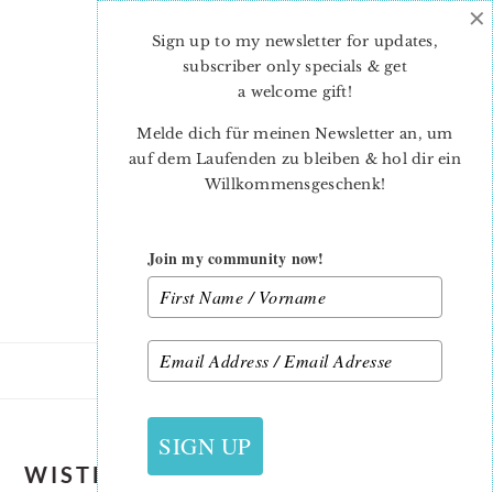
×
Skip
Skip
to
to
Sign up to my newsletter for updates,
main
primary
subscriber only specials & get
content
sidebar
a welcome gift
!
Melde dich für meinen Newsletter an, um
auf dem Laufenden zu bleiben & hol dir ein
Willkommensgeschenk!
Join my community now!
SIGN UP
WISTFUL WINDS