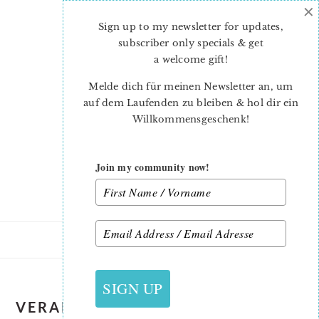
×
Skip
Skip
to
to
Sign up to my newsletter for updates,
main
primary
subscriber only specials & get
content
sidebar
a welcome gift
!
Melde dich für meinen Newsletter an, um
auf dem Laufenden zu bleiben & hol dir ein
Willkommensgeschenk!
Join my community now!
SIGN UP
VERARBEITEN