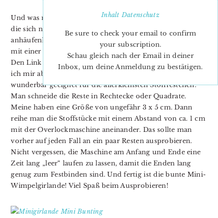
Inhalt
Datenschutz
Und was nur anstellen mit den endlos vielen Stoffresten,
die sich neben allen anderen Dingen seit Jahren bei mir
Be sure to check your email to confirm
anhäufen? Vor einiger Zeit habe ich einen schönen Blog
your subscription.
mit einer wunderbaren Idee zu diesem Thema entdeckt.
Schau gleich nach der Email in deiner
Den Link kann ich leider nicht wiederfinden, die Idee habe
Inbox, um deine Anmeldung zu bestätigen.
ich mir aber gemerkt, denn sie ist denkbar einfach, und
wunderbar geeignet für die allerkleinsten Stoffrestchen:
Man schneide die Reste in Rechtecke oder Quadrate.
Meine haben eine Größe von ungefähr 3 x 5 cm. Dann
reihe man die Stoffstücke mit einem Abstand von ca. 1 cm
mit der Overlockmaschine aneinander. Das sollte man
vorher auf jeden Fall an ein paar Resten ausprobieren.
Nicht vergessen, die Maschine am Anfang und Ende eine
Zeit lang „leer“ laufen zu lassen, damit die Enden lang
genug zum Festbinden sind. Und fertig ist die bunte Mini-
Wimpelgirlande! Viel Spaß beim Ausprobieren!