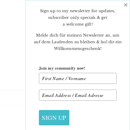
×
Skip
Skip
to
to
Sign up to my newsletter for updates,
main
primary
subscriber only specials & get
content
sidebar
a welcome gift
!
Melde dich für meinen Newsletter an, um
auf dem Laufenden zu bleiben & hol dir ein
Willkommensgeschenk!
Join my community now!
1. NOVEMBER 2012
SIGN UP
STOFFRESTE