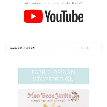
Abonniere meinen YouTube Kanal!
Search
this
website