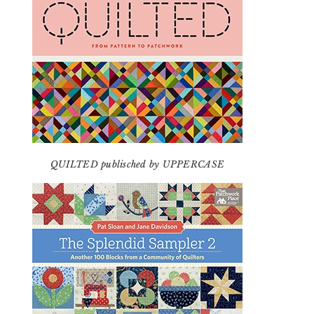
QUILTED publisched by UPPERCASE