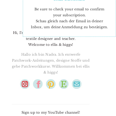
Be sure to check your email to confirm
your subscription.
Schau gleich nach der Email in deiner
Inbox, um deine Anmeldung zu bestätigen.
Hi, I’m Nadra. I’m a quilt pattern designer,
textile designer and teacher.
Welcome to ellis & higgs!
Hallo ich bin Nadra. Ich entwerfe
Patchwork-Anleitungen, designe Stoffe und
gebe Patchworkkurse. Willkommen bei ellis
& higgs!
Sign up to my YouTube channel!