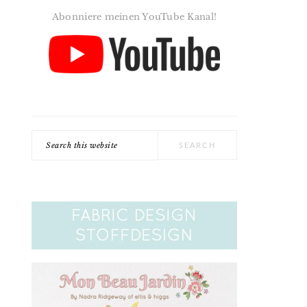
Abonniere meinen YouTube Kanal!
Search
this
website