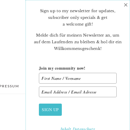
×
Sign up to my newsletter for updates,
subscriber only specials & get
a welcome gift
!
Melde dich für meinen Newsletter an, um
auf dem Laufenden zu bleiben & hol dir ein
Willkommensgeschenk!
Join my community now!
PRESSUM
DATENSCHUTZ
SIGN UP
PRIMARY
SIDEBAR
Inhalt
Datenschutz