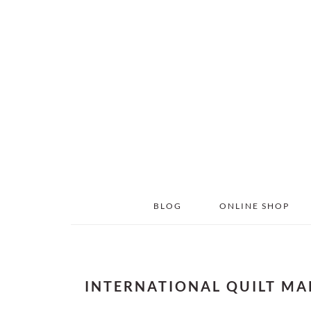
Skip
Skip
to
to
main
primary
content
sidebar
BLOG
ONLINE SHOP
INTERNATIONAL QUILT MA