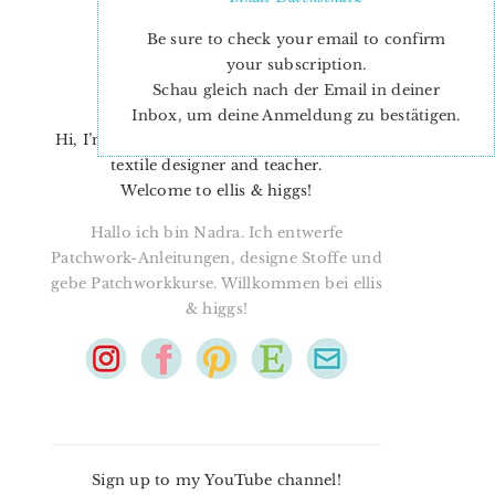
Be sure to check your email to confirm
your subscription.
Schau gleich nach der Email in deiner
Inbox, um deine Anmeldung zu bestätigen.
Hi, I’m Nadra. I’m a quilt pattern designer,
textile designer and teacher.
Welcome to ellis & higgs!
Hallo ich bin Nadra. Ich entwerfe
Patchwork-Anleitungen, designe Stoffe und
gebe Patchworkkurse. Willkommen bei ellis
& higgs!
Sign up to my YouTube channel!