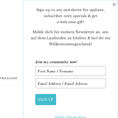
×
Sign up to my newsletter for updates,
subscriber only specials & get
a welcome gift
!
Melde dich für meinen Newsletter an, um
auf dem Laufenden zu bleiben & hol dir ein
Willkommensgeschenk!
Join my community now!
PRESSUM
DATENSCHUTZ
SIGN UP
PRIMARY
SIDEBAR
Inhalt
Datenschutz