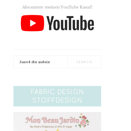
Abonniere meinen YouTube Kanal!
Search
this
website