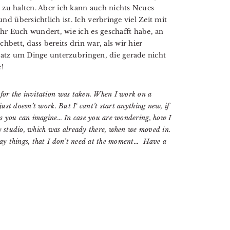
g zu halten. Aber ich kann auch nichts Neues
 übersichtlich ist. Ich verbringe viel Zeit mit
hr Euch wundert, wie ich es geschafft habe, an
hbett, dass bereits drin war, als wir hier
Platz um Dinge unterzubringen, die gerade nicht
!
 for the invitation was taken. When I work on a
 just doesn’t work. But I‘ cant’t start anything new, if
p as you can imagine… In case you are wondering, how I
my studio, which was already there, when we moved in.
away things, that I don’t need at the moment… Have a