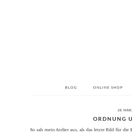
Skip
Skip
to
to
main
primary
content
sidebar
BLOG
ONLINE SHOP
28. MÄR
ORDNUNG 
So sah mein Atelier aus, als das letzte Bild für di