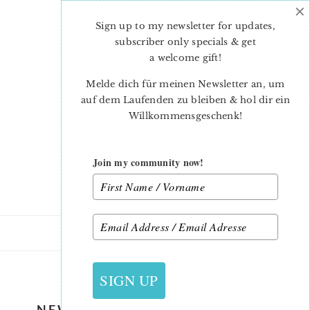
×
Skip
Skip
to
to
Sign up to my newsletter for updates,
main
primary
subscriber only specials & get
content
sidebar
a welcome gift
!
Melde dich für meinen Newsletter an, um
auf dem Laufenden zu bleiben & hol dir ein
Willkommensgeschenk!
Join my community now!
17. FEBRUAR 2021
SIGN UP
NEW SPRING QUILT PATTERNS: