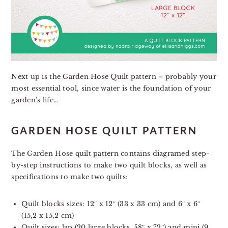
Next up is the Garden Hose Quilt pattern – probably your
most essential tool, since water is the foundation of your
garden’s life…
GARDEN HOSE QUILT PATTERN
The Garden Hose quilt pattern contains diagramed step-
by-step instructions to make two quilt blocks, as well as
specifications to make two quilts:
Quilt blocks sizes: 12″ x 12″ (33 x 33 cm) and 6″ x 6″
(15,2 x 15,2 cm)
Quilt sizes: lap (20 large blocks, 58″ x 72″) and mini (9