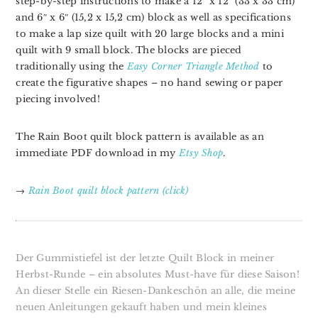
step-by-step instructions to make a 12″ x 12″ (33 x 33 cm)
and 6″ x 6″ (15,2 x 15,2 cm) block as well as specifications
to make a lap size quilt with 20 large blocks and a mini
quilt with 9 small block. The blocks are pieced
traditionally using the
Easy Corner Triangle Method
to
create the figurative shapes – no hand sewing or paper
piecing involved!
The Rain Boot quilt block pattern is available as an
immediate PDF download in my
Etsy Shop
.
→
Rain Boot quilt block pattern (click)
Der Gummistiefel ist der letzte Quilt Block in meiner
Herbst-Runde – ein absolutes Must-have für diese Saison!
An dieser Stelle ein Riesen-Dankeschön an alle, die meine
neuen Anleitungen gekauft haben und mein kleines