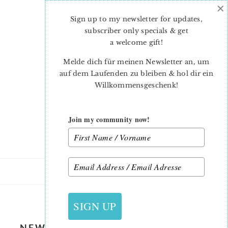
×
Skip
Skip
to
to
Sign up to my newsletter for updates,
main
primary
subscriber only specials & get
content
sidebar
a welcome gift
!
Melde dich für meinen Newsletter an, um
auf dem Laufenden zu bleiben & hol dir ein
Willkommensgeschenk!
Join my community now!
21. SEPTEMBER 2018
SIGN UP
NEW FALL QUILT PATTERN – RAIN