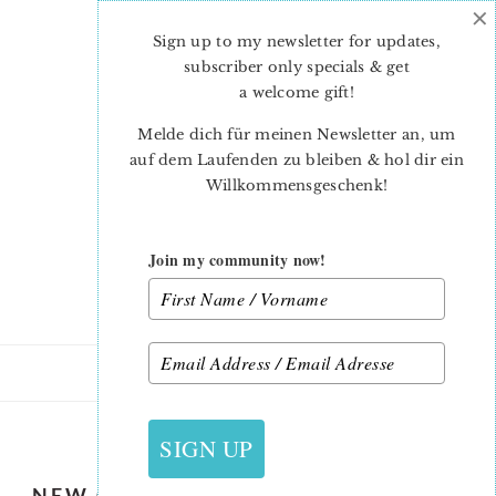
×
Skip
Skip
to
to
Sign up to my newsletter for updates,
main
primary
subscriber only specials & get
content
sidebar
a welcome gift
!
Melde dich für meinen Newsletter an, um
auf dem Laufenden zu bleiben & hol dir ein
Willkommensgeschenk!
Join my community now!
4. NOVEMBER 2019
SIGN UP
NEW CHRISTMAS QUILT PATTERNS: