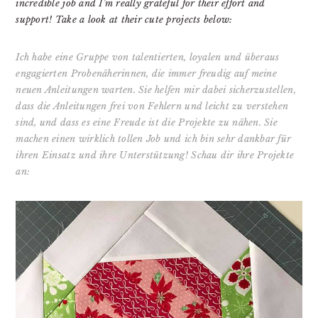
incredible job and I’m really grateful for their effort and
support! Take a look at their cute projects below:
Ich habe eine Gruppe von talentierten, loyalen und überaus
engagierten Probenäherinnen, die immer freudig auf meine
neuen Anleitungen warten. Sie helfen mir dabei sicherzustellen,
dass die Anleitungen frei von Fehlern und leicht zu verstehen
sind, und dass es eine Freude ist die Projekte zu nähen. Sie
machen einen wirklich tollen Job und ich bin sehr dankbar für
ihren Einsatz und ihre Unterstützung! Schau dir ihre Projekte
an: