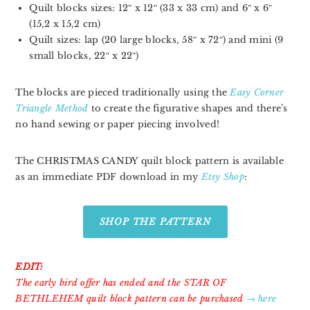
Quilt blocks sizes: 12″ x 12″ (33 x 33 cm) and 6″ x 6″
(15,2 x 15,2 cm)
Quilt sizes: lap (20 large blocks, 58″ x 72″) and mini (9
small blocks, 22″ x 22″)
The blocks are pieced traditionally using the
Easy Corner
Triangle Method
to create the figurative shapes and there’s
no hand sewing or paper piecing involved!
The CHRISTMAS CANDY quilt block pattern is available
as an immediate PDF download in my
Etsy Shop
:
SHOP THE PATTERN
EDIT:
The early bird offer has ended and the STAR OF
BETHLEHEM quilt block pattern can be purchased
→ here