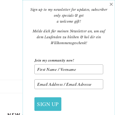
×
Skip
Skip
to
to
Sign up to my newsletter for updates, subscriber
main
primary
only specials & get
content
sidebar
a welcome gift
!
Melde dich für meinen Newsletter an, um auf
dem Laufenden zu bleiben & hol dir ein
Willkommensgeschenk!
Join my community now!
1. NOVEMBER 2019
SIGN UP
NEW CHRISTMAS QUILT PATTERNS: