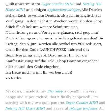
Quiltschnittmustern
Sugar Candies MINI
und
Notting Hill
House MINI
und einigen
Applikationsvorlagen
. Alle Dateien
stehen Euch sowohl in Deutsch, als auch in Englisch zur
Verfügung. In den nächsten Wochen werde ich den Shop
Stück für Stück um weitere Schnittmuster,
Nähanleitungen und Vorlagen ergänzen, seid gespannt!
Die Eröffnungswoche muss natürlich gefeiert werden! Bis
Freitag, den 5. Juni werden alle Artikel um 20% reduziert,
wenn Ihr den Code LAUNCHWEEK während des
Bezahlvorgangs eingebt. Dazu müsst Ihr vor der
Kaufbestätigung auf das Feld „Shop Coupon eingeben“
klicken und den Code eingeben.
Ich freue mich, wenn Ihr vorbeischaut!
xo Nadra
My dears, I made it, my
Etsy Shop
is open!!! I am very
happy and super excited, that it finally happened! I’m
starting with my two quilt patterns
Sugar Candies MINI
and
Notting Hill House MINI
and a several
appliqué templates
. All