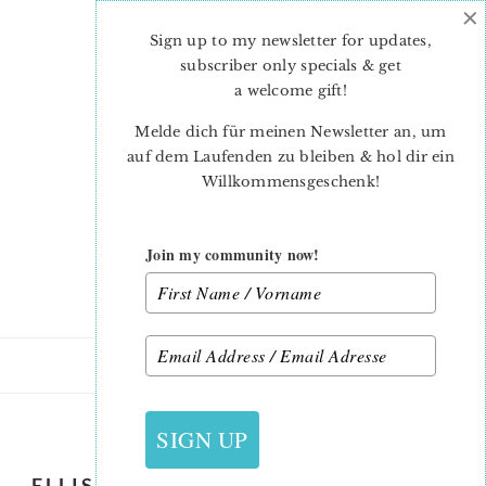
×
Skip
Skip
to
to
Sign up to my newsletter for updates,
main
primary
subscriber only specials & get
content
sidebar
a welcome gift
!
Melde dich für meinen Newsletter an, um
auf dem Laufenden zu bleiben & hol dir ein
Willkommensgeschenk!
Join my community now!
1. JUNI 2015
SIGN UP
ELLIS & HIGGS ETSY SHOP IS OPEN!