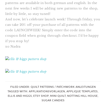
patterns are available in both german and english. In the
next few weeks I will be adding new patterns to the shop,
little by little, so stay tuned!
And now, let’s celebrate launch week! Through friday, you
can take 20% off your purchase of all patterns with the
code LAUNCHWEEK!
Simply enter the code into the
coupon field when going through checkout.
I’d be happy
if you stop by!
xo Nadra
FILED UNDER:
QUILT PATTERNS / PATCHWORK-ANLEITUNGEN
TAGGED WITH:
APPLIKATIONSVORLAGEN
,
APPLIQUE TEMPLATES
,
ELLIS AND HIGGS
,
ETSY SHOP
,
MINI QUILT
,
NOTTING HILL HOUSE
,
SUGAR CANDIES