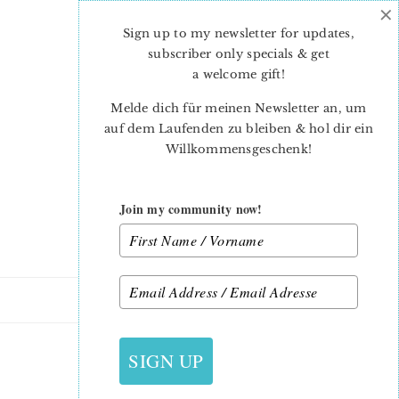
×
Skip
Skip
to
to
Sign up to my newsletter for updates,
main
primary
subscriber only specials & get
content
sidebar
a welcome gift
!
Melde dich für meinen Newsletter an, um
auf dem Laufenden zu bleiben & hol dir ein
Willkommensgeschenk!
Join my community now!
6. MÄRZ 2014
SIGN UP
BRIGHT HOPES UPDATE