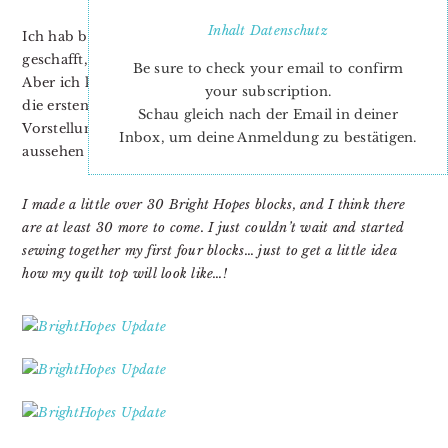
Inhalt
Datenschutz
Ich hab bereits etwas über 30 Bright Hopes Blöcke
geschafft, und es werden mindestens noch 30 weitere.
Be sure to check your email to confirm
Aber ich konnte einfach nicht warten und hab schon mal
your subscription.
die ersten vier Blöcke zusammengenäht… um eine kleine
Schau gleich nach der Email in deiner
Vorstellung zu bekommen wie, mein Quilt Top später
Inbox, um deine Anmeldung zu bestätigen.
aussehen wird…!
I made a little over 30 Bright Hopes blocks, and I think there
are at least 30 more to come. I just couldn’t wait and started
sewing together my first four blocks… just to get a little idea
how my quilt top will look like…!