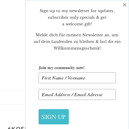
×
Skip
Skip
to
to
Sign up to my newsletter for updates,
main
primary
subscriber only specials & get
content
sidebar
a welcome gift
!
Melde dich für meinen Newsletter an, um
auf dem Laufenden zu bleiben & hol dir ein
Willkommensgeschenk!
Join my community now!
23. JULI 2019
SIGN UP
6KOEPFE12BLOECKE_ AUGUST_2019