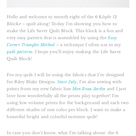
Hello and welcome to month eight of the 6 Köpfe 12
Blöcke – quilt along! Today I’m showing you how to
make the Life Saver Quilt Block. This block is a fun and
very easy pattern that is assembled by using the
Easy
Corner Triangles Method
– a technique I often use in my
quilt patterns
. I hope you’ll enjoy making the Life Saver
Quilt Block!
For my quilt I will be using the fabrics that I’ve designed
for Riley Blake Designs.
Since July
, I’m also sewing with
prints from my new fabric line
Mon Beau Jardin
and I just
love how wonderfully all the prints play together!
I’m
using low volume prints for the background and each two
different shades of one color per block. I want to make a
beautiful bright and colorful summer quilt!
In case you don’t know, what I’m talking about: the 6