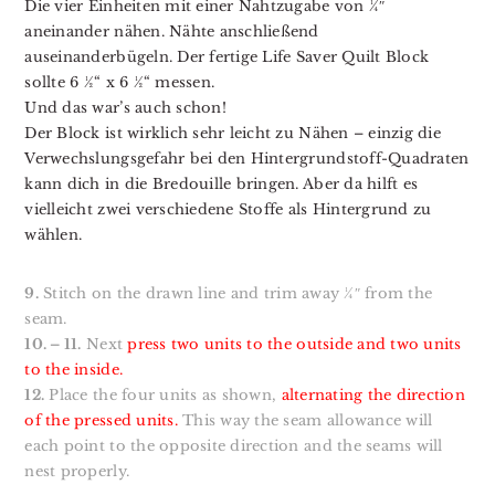
Die vier Einheiten mit einer Nahtzugabe von ¼″
aneinander nähen. Nähte anschließend
auseinanderbügeln. Der fertige Life Saver Quilt Block
sollte 6 ½“ x 6 ½“ messen.
Und das war’s auch schon!
Der Block ist wirklich sehr leicht zu Nähen – einzig die
Verwechslungsgefahr bei den Hintergrundstoff-Quadraten
kann dich in die Bredouille bringen. Aber da hilft es
vielleicht zwei verschiedene Stoffe als Hintergrund zu
wählen.
9.
Stitch on the drawn line and trim away ¼″ from the
seam.
10. – 11.
Next
press two units to the outside and two units
to the inside.
12.
Place the four units as shown,
alternating the direction
of the pressed units.
This way the seam allowance will
each point to the opposite direction and the seams will
nest properly.