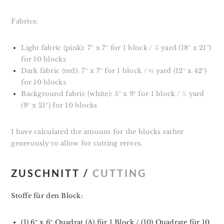
Fabrics:
Light fabric (pink): 7″ x 7″ for 1 block / ½ yard (18″ x 21″)
for 10 blocks
Dark fabric (red): 7″ x 7″ for 1 block / ⅓ yard (12″ x 42″)
for 10 blocks
Background fabric (white): 5″ x 9″ for 1 block / ½ yard
(9″ x 21″) for 10 blocks
I have calculated the amount for the blocks rather
generously to allow for cutting errors
.
ZUSCHNITT /
CUTTING
Stoffe für den Block:
(1) 6″ x 6″ Quadrat (A) für 1 Block / (10) Quadrate für 10