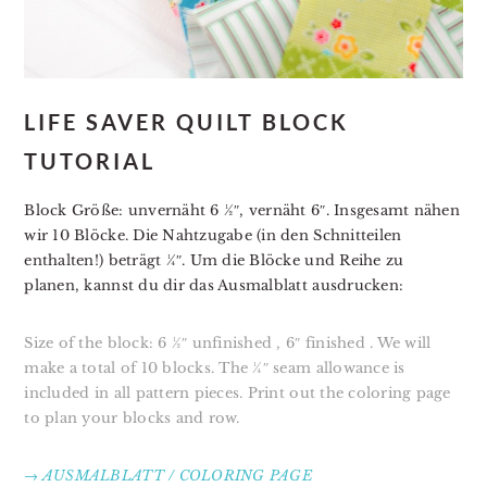
LIFE SAVER QUILT BLOCK
TUTORIAL
Block Größe: unvernäht 6 ½″, vernäht 6″. Insgesamt nähen
wir 10 Blöcke. Die Nahtzugabe (in den Schnitteilen
enthalten!) beträgt ¼″. Um die Blöcke und Reihe zu
planen, kannst du dir das Ausmalblatt ausdrucken:
Size of the block: 6 ½″ unfinished , 6″ finished . We will
make a total of 10 blocks. The ¼″ seam allowance is
included in all pattern pieces. Print out the coloring page
to plan your blocks and row.
→ AUSMALBLATT / COLORING PAGE