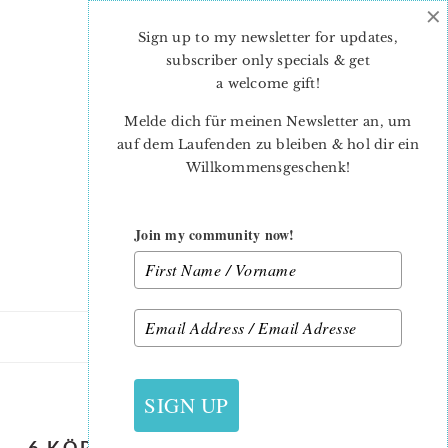
×
Skip
Skip
to
to
Sign up to my newsletter for updates,
main
primary
subscriber only specials & get
content
sidebar
a welcome gift
!
Melde dich für meinen Newsletter an, um
auf dem Laufenden zu bleiben & hol dir ein
Willkommensgeschenk!
Join my community now!
1. AUGUST 2018
SIGN UP
6 KÖPFE 12 BLÖCKE – AUGUST: LIFE