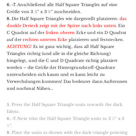
6. -7.
Anschließend alle Half Square Triangles auf eine
Größe von 3 ½“ x 3 ½“ zuschneiden.
8.
Die Half Square Triangles wie dargestellt platzieren:
das
dunkle Dreieck zeigt mit der Spitze nach links unten.
Ein
C Quadrat auf der
linken oberen
Ecke und ein D Quadrat
auf der
rechten unteren Ecke
platzieren und feststecken.
ACHTUNG!
Es ist ganz wichtig, dass all Half Square
Triangles richtig (und alle in die gleiche Richtung)
hingelegt, und die C und D Quadrate richtig platziert
werden – die Größe der Hintergrundstoff-Quadrate
unterscheiden sich kaum und es kann leicht zu
Verwechslungen kommen! Das bedeutet dann Auftrennen
und nochmal Nähen…
5.
Press the Half Square Triangle units towards the dark
fabric.
6. -7.
Next trim the Half Square Triangle units to 3 ½“ x 3
½“.
8.
Place the units as shown with the dark triangle pointing