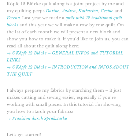
Köpfe 12 Blöcke quilt along is a joint project by me and
my quilting peeps
Dorthe
,
Andrea
,
Katharina
,
Gesine
and
Verena
. Last year we made a
quilt with 12 traditional quilt
blocks
and this year we will make a row by row quilt. On
the 1st of each month we will present a new block and
show you how to make it. If you’d like to join us, you can
read all about the quilt along here:
→ 6 Köpfe 12 Blöcke – GENERAL INFOS and TUTORIAL
LINKS
→ 6 Köpfe 12 Blöcke – INTRODUCTION and INFOS ABOUT
THE QUILT
I always prepare my fabrics by starching them – it just
makes cutting and sewing easier, especially if you’re
working with small pieces. In this tutorial I’m showing
you how to starch your fabrics:
→ Präzision durch Sprühstärke
Let’s get started!