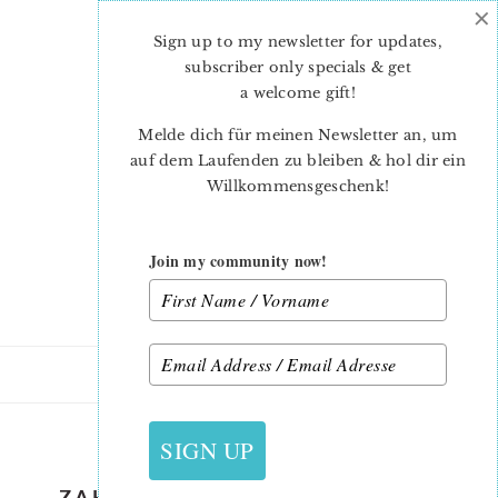
×
Skip
Skip
to
to
Sign up to my newsletter for updates,
main
primary
subscriber only specials & get
content
sidebar
a welcome gift
!
Melde dich für meinen Newsletter an, um
auf dem Laufenden zu bleiben & hol dir ein
Willkommensgeschenk!
Join my community now!
8. NOVEMBER 2018
SIGN UP
ZAKKA HOME BY SEDEF IMER –