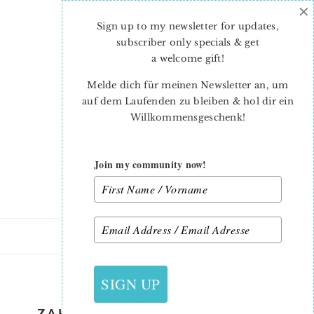
×
Skip
Skip
to
to
Sign up to my newsletter for updates,
main
primary
subscriber only specials & get
content
sidebar
a welcome gift
!
Melde dich für meinen Newsletter an, um
auf dem Laufenden zu bleiben & hol dir ein
Willkommensgeschenk!
Join my community now!
8. NOVEMBER 2018
SIGN UP
ZAKKA HOME BY SEDEF IMER –