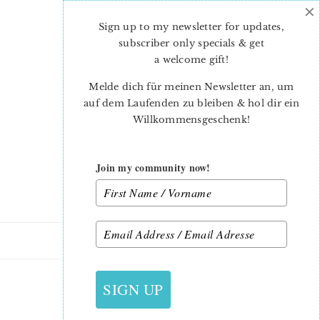
×
Skip
Skip
to
to
Sign up to my newsletter for updates,
main
primary
subscriber only specials & get
content
sidebar
a welcome gift
!
Melde dich für meinen Newsletter an, um
auf dem Laufenden zu bleiben & hol dir ein
Willkommensgeschenk!
Join my community now!
10. OKTOBER 2016
SIGN UP
WISTFUL-WINDS_8