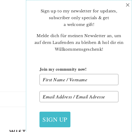
×
Skip
Skip
to
to
Sign up to my newsletter for updates,
main
primary
subscriber only specials & get
content
sidebar
a welcome gift
!
Melde dich für meinen Newsletter an, um
auf dem Laufenden zu bleiben & hol dir ein
Willkommensgeschenk!
Join my community now!
11. OKTOBER 2016
SIGN UP
WISTFUL-WINDS-SUGAR-CANDIES-