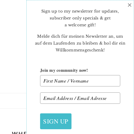
×
Skip
Skip
to
to
Sign up to my newsletter for updates,
main
primary
subscriber only specials & get
content
sidebar
a welcome gift
!
Melde dich für meinen Newsletter an, um
auf dem Laufenden zu bleiben & hol dir ein
Willkommensgeschenk!
Join my community now!
16. MÄRZ 2020
SIGN UP
WHEELBARROW-QUILT-PATTERN-