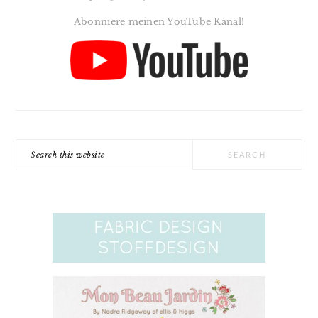
Abonniere meinen YouTube Kanal!
Search
this
website