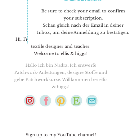
Be sure to check your email to confirm
your subscription.
Schau gleich nach der Email in deiner
Inbox, um deine Anmeldung zu bestätigen.
Hi, I’m Nadra. I’m a quilt pattern designer,
textile designer and teacher.
Welcome to ellis & higgs!
Hallo ich bin Nadra. Ich entwerfe
Patchwork-Anleitungen, designe Stoffe und
gebe Patchworkkurse. Willkommen bei ellis
& higgs!
Sign up to my YouTube channel!