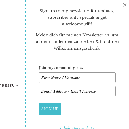
×
Sign up to my newsletter for updates,
subscriber only specials & get
a welcome gift
!
Melde dich für meinen Newsletter an, um
auf dem Laufenden zu bleiben & hol dir ein
Willkommensgeschenk!
Join my community now!
PRESSUM
DATENSCHUTZ
SIGN UP
PRIMARY
SIDEBAR
Inhalt
Datenschutz