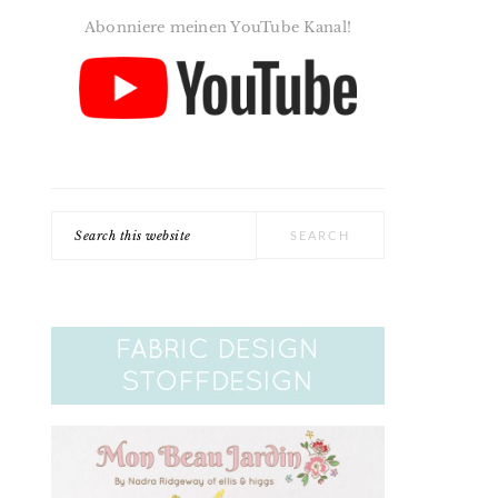
Abonniere meinen YouTube Kanal!
Search
this
website