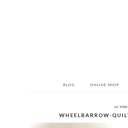
Skip
Skip
to
to
main
primary
content
sidebar
BLOG
ONLINE SHOP
16. MÄR
WHEELBARROW-QUIL