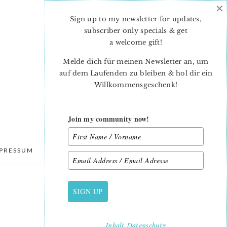
×
Sign up to my newsletter for updates,
subscriber only specials & get
a welcome gift
!
Melde dich für meinen Newsletter an, um
auf dem Laufenden zu bleiben & hol dir ein
Willkommensgeschenk!
Join my community now!
PRESSUM
DATENSCHUTZ
SIGN UP
PRIMARY
SIDEBAR
Inhalt
Datenschutz