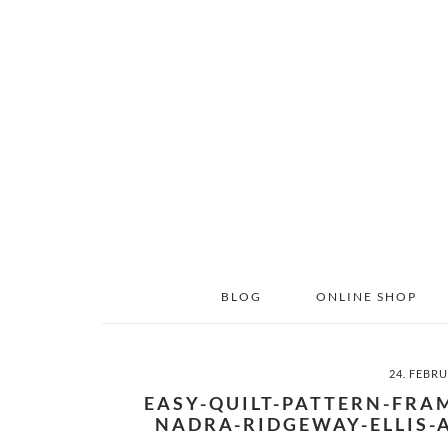
Skip
Skip
to
to
main
primary
content
sidebar
BLOG
ONLINE SHOP
24. FEBR
EASY-QUILT-PATTERN-FRA
NADRA-RIDGEWAY-ELLIS-