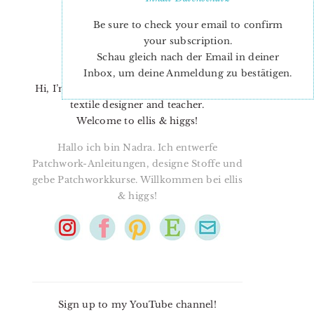
Be sure to check your email to confirm
your subscription.
Schau gleich nach der Email in deiner
Inbox, um deine Anmeldung zu bestätigen.
Hi, I’m Nadra. I’m a quilt pattern designer,
textile designer and teacher.
Welcome to ellis & higgs!
Hallo ich bin Nadra. Ich entwerfe
Patchwork-Anleitungen, designe Stoffe und
gebe Patchworkkurse. Willkommen bei ellis
& higgs!
Sign up to my YouTube channel!