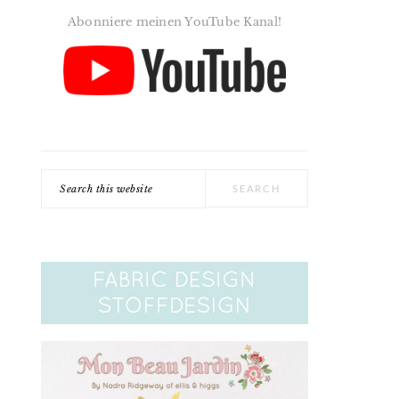
Abonniere meinen YouTube Kanal!
Search
this
website