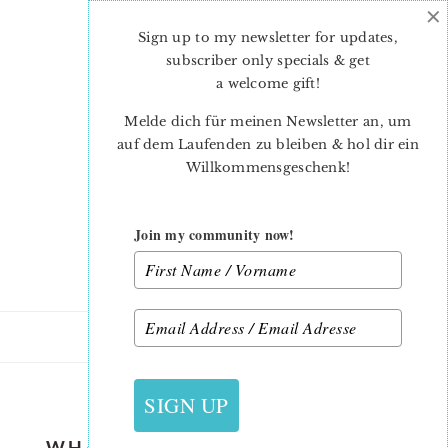
×
Skip
Skip
to
to
Sign up to my newsletter for updates,
main
primary
subscriber only specials & get
content
sidebar
a welcome gift
!
Melde dich für meinen Newsletter an, um
auf dem Laufenden zu bleiben & hol dir ein
Willkommensgeschenk!
Join my community now!
6. JUNI 2020
SIGN UP
WHALE QUILT-PATTERN-NADRA-