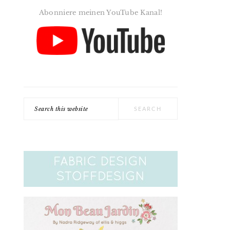
Abonniere meinen YouTube Kanal!
Search
this
website