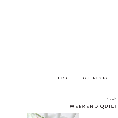
Skip
Skip
to
to
main
primary
content
sidebar
BLOG
ONLINE SHOP
4. JUNI
WEEKEND QUIL