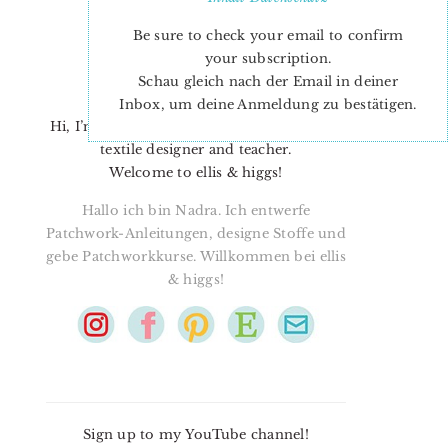
Be sure to check your email to confirm
your subscription.
Schau gleich nach der Email in deiner
Inbox, um deine Anmeldung zu bestätigen.
Hi, I’m Nadra. I’m a quilt pattern designer,
textile designer and teacher.
Welcome to ellis & higgs!
Hallo ich bin Nadra. Ich entwerfe
Patchwork-Anleitungen, designe Stoffe und
gebe Patchworkkurse. Willkommen bei ellis
& higgs!
Sign up to my YouTube channel!