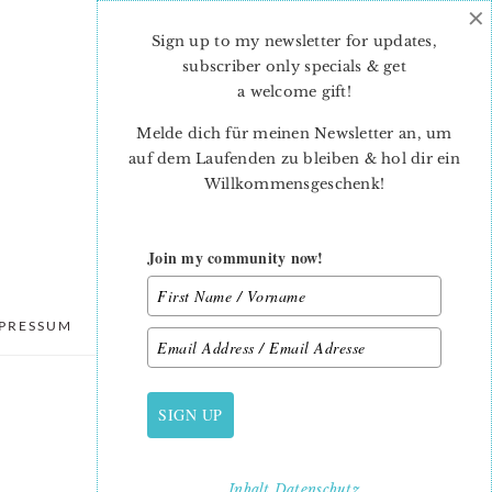
×
Sign up to my newsletter for updates,
subscriber only specials & get
a welcome gift
!
Melde dich für meinen Newsletter an, um
auf dem Laufenden zu bleiben & hol dir ein
Willkommensgeschenk!
Join my community now!
PRESSUM
DATENSCHUTZ
SIGN UP
PRIMARY
SIDEBAR
Inhalt
Datenschutz