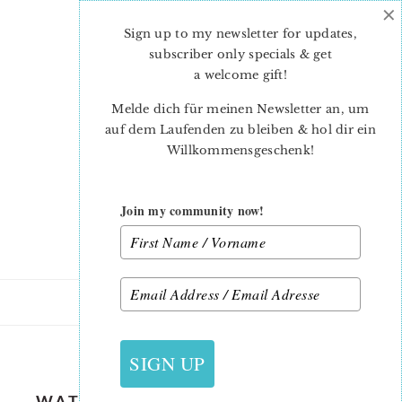
×
Skip
Skip
to
to
Sign up to my newsletter for updates,
main
primary
subscriber only specials & get
content
sidebar
a welcome gift
!
Melde dich für meinen Newsletter an, um
auf dem Laufenden zu bleiben & hol dir ein
Willkommensgeschenk!
Join my community now!
16. MÄRZ 2020
SIGN UP
WATERING-CAN-QUILT-PATTERN-