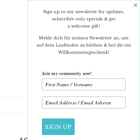
×
Skip
Skip
to
to
Sign up to my newsletter for updates,
main
primary
subscriber only specials & get
content
sidebar
a welcome gift
!
Melde dich für meinen Newsletter an, um
auf dem Laufenden zu bleiben & hol dir ein
Willkommensgeschenk!
Join my community now!
4. JANUAR 2015
SIGN UP
SCRUMPTIOUS BABY QUILT 2