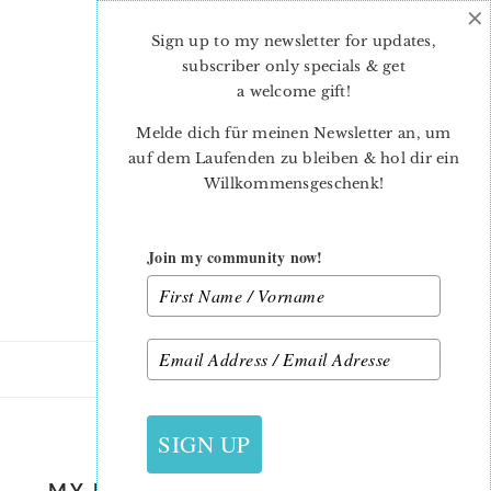
×
Skip
Skip
to
to
Sign up to my newsletter for updates,
main
primary
subscriber only specials & get
content
sidebar
a welcome gift
!
Melde dich für meinen Newsletter an, um
auf dem Laufenden zu bleiben & hol dir ein
Willkommensgeschenk!
Join my community now!
23. JANUAR 2018
SIGN UP
MY NUMBER ONE – VALENTINE’S