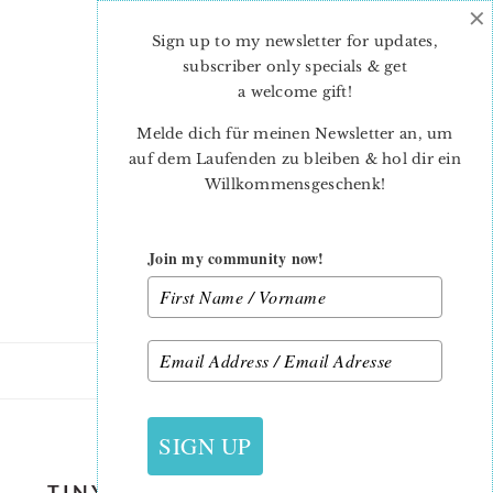
×
Skip
Skip
to
to
Sign up to my newsletter for updates,
main
primary
subscriber only specials & get
content
sidebar
a welcome gift
!
Melde dich für meinen Newsletter an, um
auf dem Laufenden zu bleiben & hol dir ein
Willkommensgeschenk!
Join my community now!
26. JANUAR 2024
SIGN UP
TINY-HEARTS-PILLOW-PATTERN-