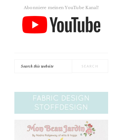
Abonniere meinen YouTube Kanal!
Search
this
website