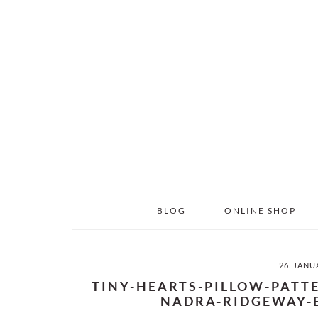
Skip
Skip
to
to
main
primary
content
sidebar
BLOG
ONLINE SHOP
26. JANU
TINY-HEARTS-PILLOW-PATT
NADRA-RIDGEWAY-E