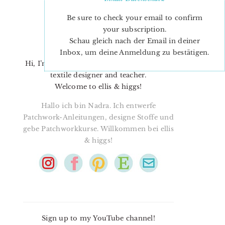
Be sure to check your email to confirm
your subscription.
Schau gleich nach der Email in deiner
Inbox, um deine Anmeldung zu bestätigen.
Hi, I’m Nadra. I’m a quilt pattern designer,
textile designer and teacher.
Welcome to ellis & higgs!
Hallo ich bin Nadra. Ich entwerfe
Patchwork-Anleitungen, designe Stoffe und
gebe Patchworkkurse. Willkommen bei ellis
& higgs!
Sign up to my YouTube channel!