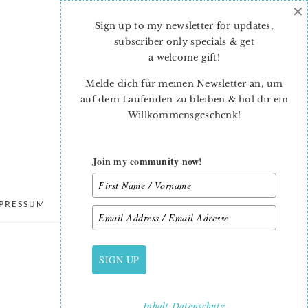
×
Sign up to my newsletter for updates,
subscriber only specials & get
a welcome gift
!
Melde dich für meinen Newsletter an, um
auf dem Laufenden zu bleiben & hol dir ein
Willkommensgeschenk!
Join my community now!
PRESSUM
DATENSCHUTZ
SIGN UP
PRIMARY
SIDEBAR
Inhalt
Datenschutz