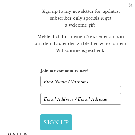
×
Skip
Skip
to
to
Sign up to my newsletter for updates,
main
primary
subscriber only specials & get
content
sidebar
a welcome gift
!
Melde dich für meinen Newsletter an, um
auf dem Laufenden zu bleiben & hol dir ein
Willkommensgeschenk!
Join my community now!
26. JANUAR 2019
SIGN UP
VALENTINE’S DAY HEART COASTERS