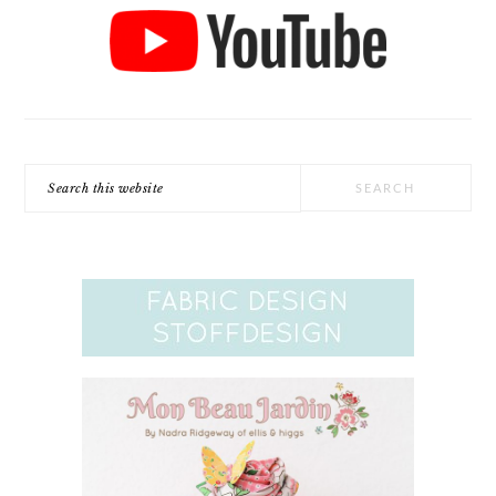
Search
this
website