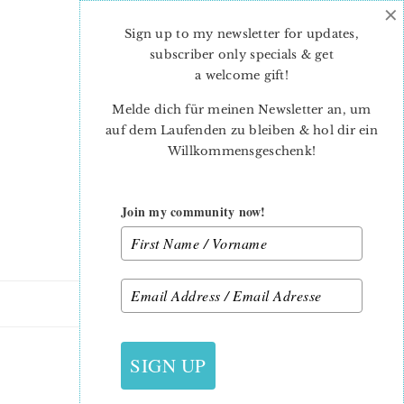
×
Skip
Skip
to
to
Sign up to my newsletter for updates,
main
primary
subscriber only specials & get
content
sidebar
a welcome gift
!
Melde dich für meinen Newsletter an, um
auf dem Laufenden zu bleiben & hol dir ein
Willkommensgeschenk!
Join my community now!
9. DEZEMBER 2014
SIGN UP
UNEVEN-NINE-PATCH_5